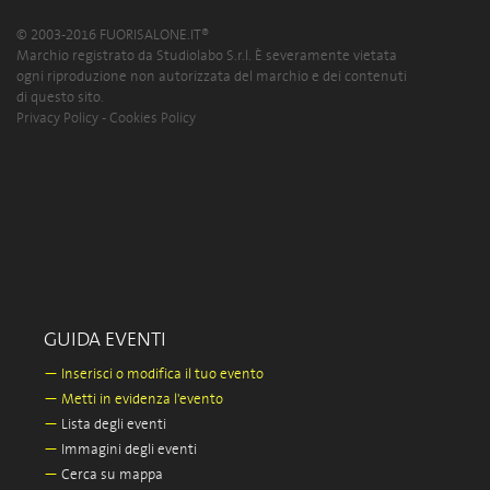
© 2003-2016 FUORISALONE.IT®
Marchio registrato da Studiolabo S.r.l. È severamente vietata
ogni riproduzione non autorizzata del marchio e dei contenuti
di questo sito.
Privacy Policy
-
Cookies Policy
GUIDA EVENTI
—
Inserisci o modifica il tuo evento
—
Metti in evidenza l'evento
—
Lista degli eventi
—
Immagini degli eventi
—
Cerca su mappa