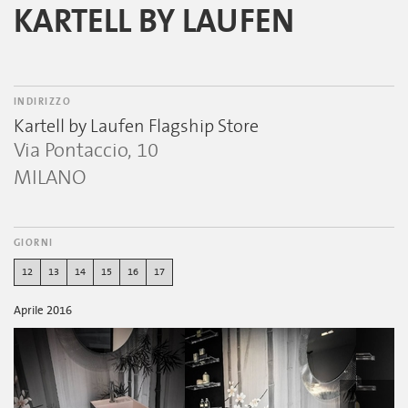
KARTELL BY LAUFEN
INDIRIZZO
Kartell by Laufen Flagship Store
Via Pontaccio, 10
MILANO
GIORNI
12
13
14
15
16
17
Aprile 2016