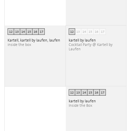
12
13
14
15
16
17
12
13
14
15
16
17
Kartell, kartell by laufen, laufen
kartell by laufen
inside the box
Cocktail Party @ Kartell by
Laufen
12
13
14
15
16
17
kartell by laufen
Inside the Box