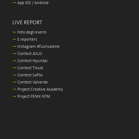
—
App iOS / Android
LIVE REPORT
—
Foto degli eventi
—
E.reporters
—
Instagram #fuorisalone
—
Contest ASUS
—
Contest Hyundai
—
Contest Tissot
—
Contest Safilo
—
Contest Valverde
—
Project Creative Academy
—
Project FENIX NTM