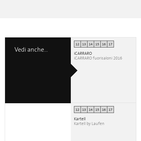
LAUFEN
LAUFEN
LAUFEN
KARTELL BY
Rosa carmen
Rosa carmen
Rosa carmen
LAUFEN
Diez vicens
Diez vicens
Diez vicens
Edoardo Sessa
12
13
14
15
16
17
Vedi anche...
iCARRARO
iCARRARO fuorisaloni 2016
12
13
14
15
16
17
Kartell
Kartell by Laufen