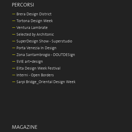
PERCORSI
—
Brera Design District
—
Tortona Design Week
—
Ventura Lambrate
—
Selected by Architonic
—
SuperDesign Show - Superstudio
—
Porta Venezia In Design
—
Zona Santambrogio - DOUTDESign
—
5VIE art+design
—
Elita Design Week Festival
—
Interni - Open Borders
—
Sarpi Bridge_Oriental Design Week
MAGAZINE