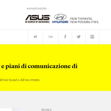
IT
EN
PEOPLE
 e piani di comunicazione di
l tuo brand o del tuo evento.
BRAND