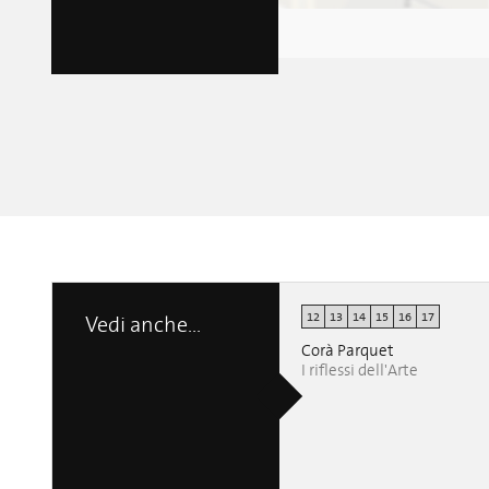
12
13
14
15
16
17
Vedi anche...
Corà Parquet
I riflessi dell'Arte