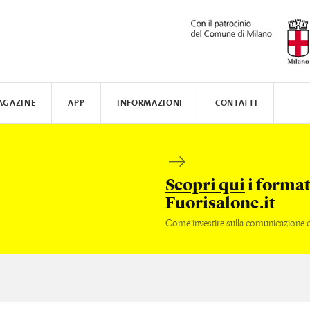
AGAZINE
APP
INFORMAZIONI
CONTATTI
ARSI
N AWARD
TISSOT
DOVE ALLOGGIARE
SAFILO
VALVERDE
COME MUOVERSI
CREATIVE ACADEMY
SALONE DEL MOBILE
FENIX NTM
Scopri qui
i format
Fuorisalone.it
Come investire sulla comunicazione de