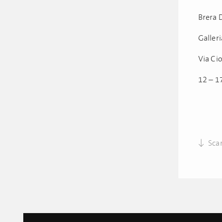
Brera 
Galler
Via Ci
12 – 17
Scar