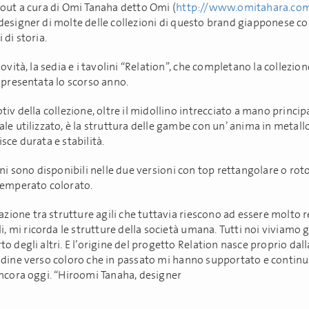
yout a cura di Omi Tanaha detto Omi (
http://www.omitahara.co
designer di molte delle collezioni di questo brand giapponese co
 di storia.
novità, la sedia e i tavolini “Relation”, che completano la collezion
 presentata lo scorso anno.
tiv della collezione, oltre il midollino intrecciato a mano princip
le utilizzato, è la struttura delle gambe con un’ anima in metall
sce durata e stabilità.
ini sono disponibili nelle due versioni con top rettangolare o rot
temperato colorato.
lazione tra strutture agili che tuttavia riescono ad essere molto r
li, mi ricorda le strutture della società umana. Tutti noi viviamo g
o degli altri. E l’origine del progetto Relation nasce proprio dal
udine verso coloro che in passato mi hanno supportato e contin
ancora oggi. “Hiroomi Tanaha, designer