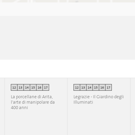
12
13
14
15
16
17
12
13
14
15
16
17
La porcellane di Arita,
Legrazie - Il Giardino degli
l'arte di manipolare da
Illuminati
400 anni