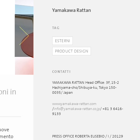
Yamakawa Rattan
TAG
ESTERNI
PRODUCT DESIGN
CONTATTI
YAMAKAWA RATTAN Head Office: 3F, 15-2
Hachiyama-cho/Shibuya-ku, Tokyo 150-
ni in
0035/ Japan
www.yamakawa-rattan.com
/
info@yamakawa-rattan.co.jp
/ +81 3 6416-
9133
nuove
timento
PRESS OFFICE ROBERTA EUSEBIO / I / 20129