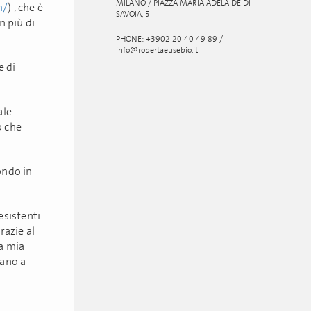
MILANO / PIAZZA MARIA ADELAIDE DI
m/
) , che è
SAVOIA, 5
n più di
PHONE: +3902 20 40 49 89 /
info@robertaeusebio.it
e di
ale
o che
ondo in
esistenti
razie al
la mia
uano a