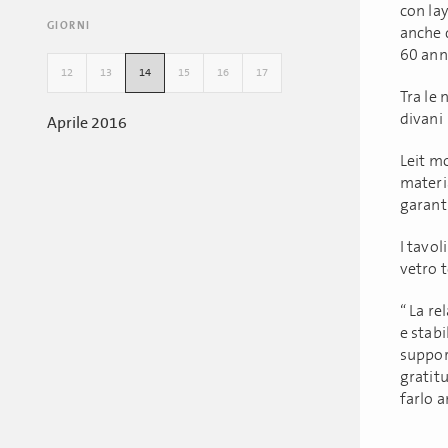
con la
GIORNI
anche 
60 anni
12
13
14
15
16
17
Tra le 
divani
Aprile 2016
Leit mo
materia
garanti
I tavol
vetro 
“ La re
e stabi
support
gratit
farlo 