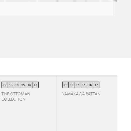
12
13
14
15
16
17
12
13
14
15
16
17
THE OTTOMAN
YAMAKAWA RATTAN
COLLECTION