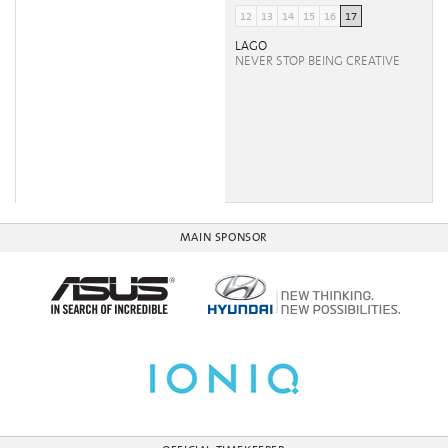
12
13
14
15
16
17
LAGO
NEVER STOP BEING CREATIVE
MAIN SPONSOR