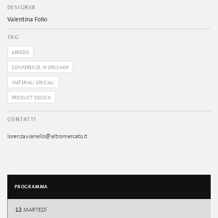
DESIGNER
Valentina Follo
TAG
ARREDO
CONFERENZE, WORKSHOP
MATERIALI SPECIALI
PRODUCT DESIGN
CONTATTI
lorenza.vianello@altromercato.it
PROGRAMMA
12
MARTEDÌ