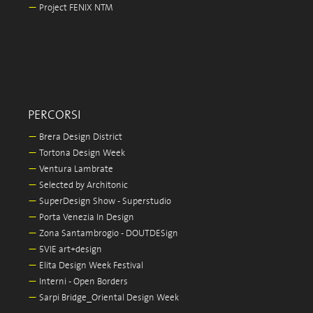
—
Project FENIX NTM
PERCORSI
—
Brera Design District
—
Tortona Design Week
—
Ventura Lambrate
—
Selected by Architonic
—
SuperDesign Show - Superstudio
—
Porta Venezia In Design
—
Zona Santambrogio - DOUTDESign
—
5VIE art+design
—
Elita Design Week Festival
—
Interni - Open Borders
—
Sarpi Bridge_Oriental Design Week