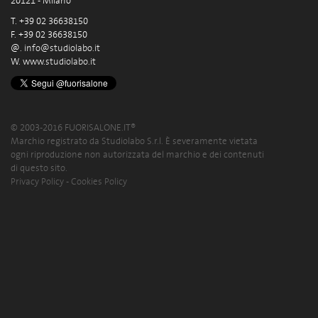
20121 - Milano
T. +39 02 36638150
F. +39 02 36638150
@.
info@studiolabo.it
W.
www.studiolabo.it
© 2003-2016 FUORISALONE.IT®
Marchio registrato da Studiolabo S.r.l. È severamente vietata
ogni riproduzione non autorizzata del marchio e dei contenuti
di questo sito.
Privacy Policy
-
Cookies Policy