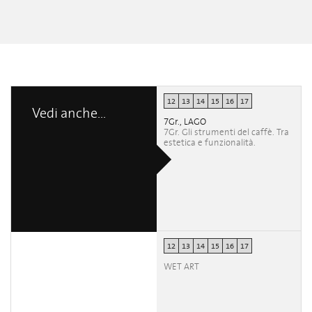
12
13
14
15
16
17
Vedi anche...
7Gr., LAGO
7Gr. Gli strumenti del caffè. Tra
estetica e funzionalità.
12
13
14
15
16
17
WET ART