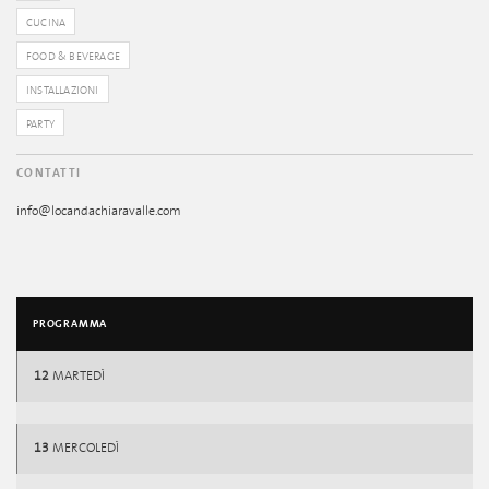
CUCINA
FOOD & BEVERAGE
INSTALLAZIONI
PARTY
CONTATTI
info@locandachiaravalle.com
PROGRAMMA
12
MARTEDÌ
13
MERCOLEDÌ