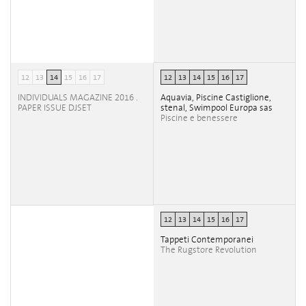
12
13
14
15
16
17
12
13
14
15
16
17
INDIVIDUALS MAGAZINE 2016 .
Aquavia, Piscine Castiglione,
PAPER ISSUE DJSET
stenal, Swimpool Europa sas
Piscine e benessere
12
13
14
15
16
17
Tappeti Contemporanei
The Rugstore Revolution