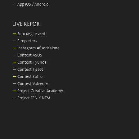
—
App iOS / Android
LIVE REPORT
—
Foto degli eventi
—
E.reporters
—
Instagram #fuorisalone
—
Contest ASUS
—
Contest Hyundai
—
Contest Tissot
—
Contest Safilo
—
Contest Valverde
—
Project Creative Academy
—
Project FENIX NTM