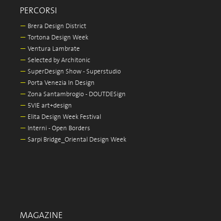
PERCORSI
—
Brera Design District
—
Tortona Design Week
—
Ventura Lambrate
—
Selected by Architonic
—
SuperDesign Show - Superstudio
—
Porta Venezia In Design
—
Zona Santambrogio - DOUTDESign
—
5VIE art+design
—
Elita Design Week Festival
—
Interni - Open Borders
—
Sarpi Bridge_Oriental Design Week
MAGAZINE