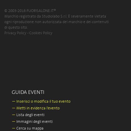
© 2003-2016 FUORISALONE.IT®
Marchio registrato da Studiolabo S.r.l. È severamente vietata
ogni riproduzione non autorizzata del marchio e dei contenuti
di questo sito.
Privacy Policy
-
Cookies Policy
GUIDA EVENTI
—
Inserisci o modifica il tuo evento
—
Metti in evidenza l'evento
—
Lista degli eventi
—
Immagini degli eventi
—
Cerca su mappa