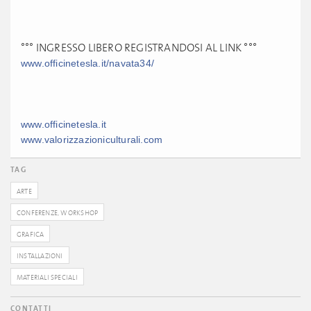
°°° INGRESSO LIBERO REGISTRANDOSI AL LINK °°°
www.officinetesla.it/navata34/
www.officinetesla.it
www.valorizzazioniculturali.com
TAG
ARTE
CONFERENZE, WORKSHOP
GRAFICA
INSTALLAZIONI
MATERIALI SPECIALI
CONTATTI