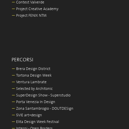
—
Contest Valverde
—
Project Creative Academy
—
Project FENIX NTM
PERCORSI
—
Brera Design District
—
Tortona Design Week
—
Ventura Lambrate
—
Selected by Architonic
—
SuperDesign Show - Superstudio
—
Porta Venezia In Design
—
Zona Santambrogio - DOUTDESign
—
5VIE art+design
—
Elita Design Week Festival
—
Interni - Open Borders