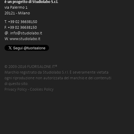
è un progetto di Studiolabo S.r.l.
via Palermo 1
20121 - Milano
T. +39 02 36638150
F. +39 02 36638150
@.
info@studiolabo.it
W.
www.studiolabo.it
© 2003-2016 FUORISALONE.IT®
Marchio registrato da Studiolabo S.r.l. È severamente vietata
ogni riproduzione non autorizzata del marchio e dei contenuti
di questo sito.
Privacy Policy
-
Cookies Policy