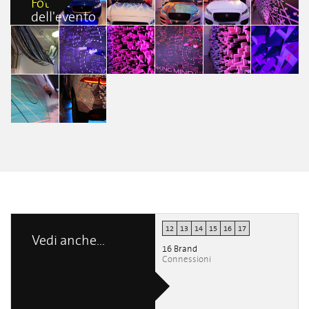
Foto
dell'evento
Navata 34
Navata 34
Navata 34
Navata 34
Navata 34
Silvestre
Silvestre
Silvestre
Silvestre
Silvestre
Scavetto
Scavetto
Scavetto
Scavetto
Scavetto
Navata 34
Navata 34
Navata 34
Navata 34
Navata 34
Silvestre
Marzia
Marzia
Marzia
Marzia
Navata 34
Scavetto
Albanese
Albanese
Albanese
Albanese
Daniele Nordio
Navata 34
Navata 34
Francesca
Francesca
Boldrini
Boldrini
12
13
14
15
16
17
Vedi anche...
16 Brand
Connessioni