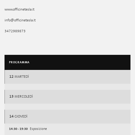
www.officinetesla.it
info@officinetesla.it
3472989873
PROGRAMMA
12
MARTEDÌ
13
MERCOLEDÌ
14
GIOVEDÌ
14:30 - 19:30
Esposizione