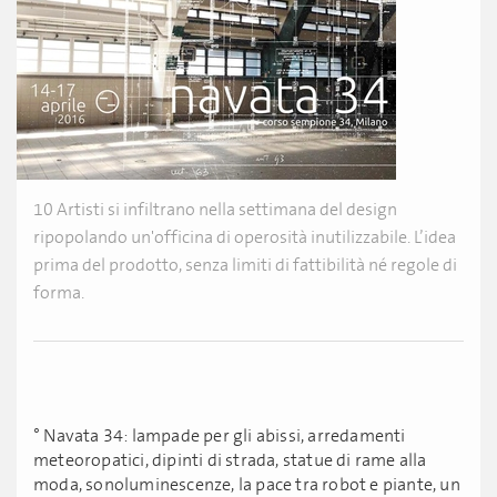
10 Artisti si infiltrano nella settimana del design
ripopolando un'officina di operosità inutilizzabile. L’idea
prima del prodotto, senza limiti di fattibilità né regole di
forma.
° Navata 34: lampade per gli abissi, arredamenti
meteoropatici, dipinti di strada, statue di rame alla
moda, sonoluminescenze, la pace tra robot e piante, un