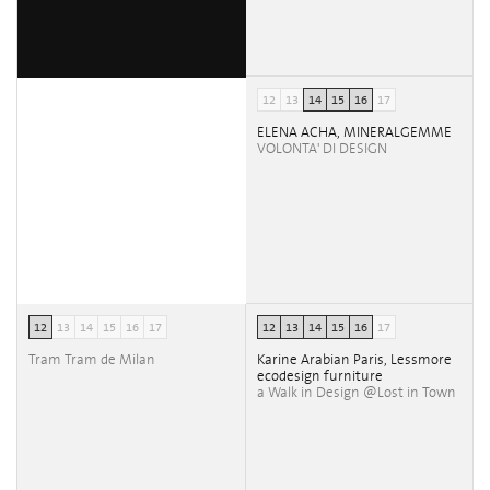
12
13
14
15
16
17
ELENA ACHA, MINERALGEMME
VOLONTA' DI DESIGN
12
13
14
15
16
17
12
13
14
15
16
17
Tram Tram de Milan
Karine Arabian Paris, Lessmore
ecodesign furniture
a Walk in Design @Lost in Town