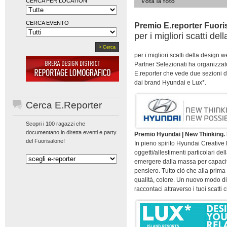
CERCA PER LOCATION
CERCA EVENTO
Premio E.reporter Fuori
per i migliori scatti de
per i migliori scatti della design 
Partner Selezionati ha organizza
E.reporter che vede due sezioni d
dai brand Hyundai e Lux*.
Cerca E.Reporter
Scopri i 100 ragazzi che
documentano in diretta eventi e party
Premio Hyundai | New Thinking. 
del Fuorisalone!
In pieno spirito Hyundai Creative
oggetti/allestimenti particolari de
emergere dalla massa per capacità
pensiero. Tutto ciò che alla prima 
qualità, colore. Un nuovo modo di
raccontaci attraverso i tuoi scatti