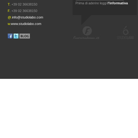
Prima di aderire leggi
l’informativa
T.
+39 02 36638150
F.
+39 02 36638150
@.
info@studiolabo.com
w.
www.studiolabo.com