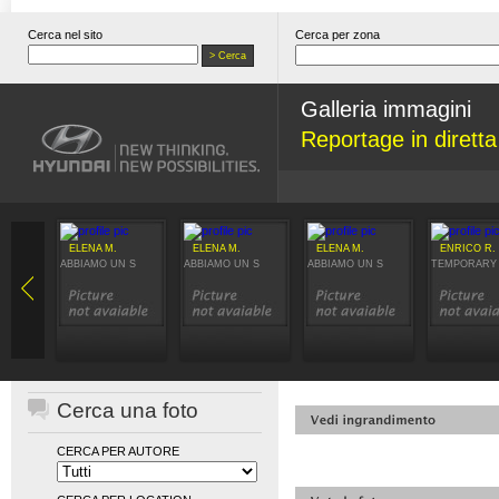
Cerca nel sito
Cerca per zona
Galleria immagini
Reportage in dirett
ELENA M.
ELENA M.
ELENA M.
ENRICO R.
ABBIAMO UN S
ABBIAMO UN S
ABBIAMO UN S
TEMPORARY
Cerca una foto
CERCA PER AUTORE