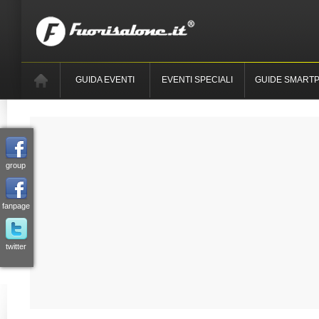
GUIDA EVENTI
EVENTI SPECIALI
GUIDE SMART
group
fanpage
twitter