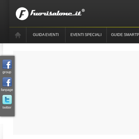
GUIDA EVENTI
EVENTI SPECIALI
GUIDE SMART
group
fanpage
twitter