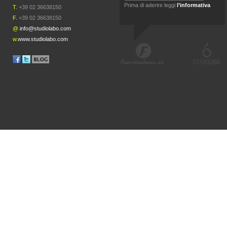
Prima di aderire leggi
l’informativa
T.
+39 02 36638150
F.
+39 02 36638150
@.
info@studiolabo.com
w.
www.studiolabo.com