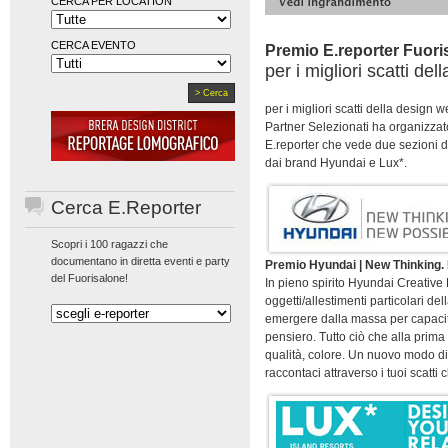
CERCA PER LOCATION
CERCA EVENTO
Premio E.reporter Fuori
per i migliori scatti de
per i migliori scatti della design 
Partner Selezionati ha organizza
E.reporter che vede due sezioni d
dai brand Hyundai e Lux*.
Cerca E.Reporter
Scopri i 100 ragazzi che
documentano in diretta eventi e party
Premio Hyundai | New Thinking. 
del Fuorisalone!
In pieno spirito Hyundai Creative
oggetti/allestimenti particolari de
emergere dalla massa per capacità
pensiero. Tutto ciò che alla prima 
qualità, colore. Un nuovo modo di
raccontaci attraverso i tuoi scatti