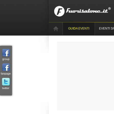
GUIDA EVENTI
EVENTI S
group
fanpage
twitter