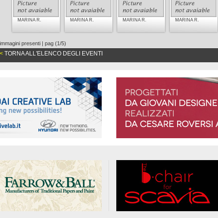
MARINA R.
MARINA R.
MARINA R.
MARINA R.
immagini presenti | pag (1/5)
<
TORNA ALL'ELENCO DEGLI EVENTI