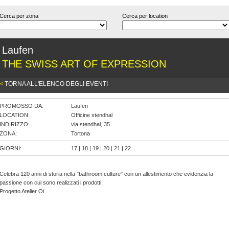
Cerca per zona
Cerca per location
Laufen
THE SWISS ART OF EXPRESSION
<
TORNA ALL'ELENCO DEGLI EVENTI
PROMOSSO DA:
Laufen
LOCATION:
Officine stendhal
INDIRIZZO:
via stendhal, 35
ZONA:
Tortona
GIORNI:
17 | 18 | 19 | 20 | 21 | 22
Celebra 120 anni di storia nella "bathroom culture" con un allestimento che evidenzia la
passione con cui sono realizzati i prodotti.
Progetto Atelier Oi.