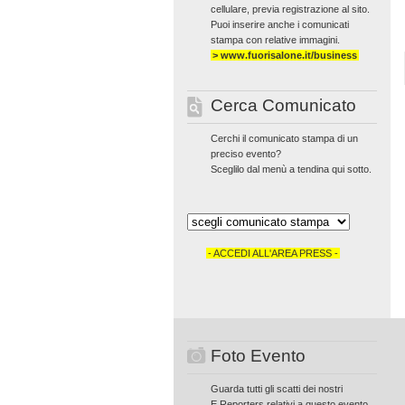
cellulare, previa registrazione al sito.
Puoi inserire anche i comunicati
stampa con relative immagini.
> www.fuorisalone.it/business
Cerca Comunicato
Cerchi il comunicato stampa di un
preciso evento?
Sceglilo dal menù a tendina qui sotto.
- ACCEDI ALL'AREA PRESS -
Foto Evento
Guarda tutti gli scatti dei nostri
E.Reporters relativi a questo evento.