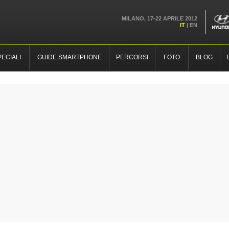
MILANO, 17-22 APRILE 2012
IT
|
EN
PECIALI
GUIDE SMARTPHONE
PERCORSI
FOTO
BLOG