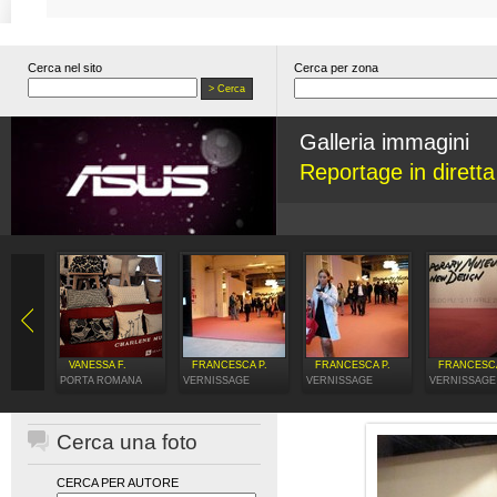
Cerca nel sito
Cerca per zona
Galleria immagini
Reportage in dirett
VANESSA F.
FRANCESCA P.
FRANCESCA P.
FRANCESCA
PORTA ROMANA
VERNISSAGE
VERNISSAGE
VERNISSAGE
Cerca una foto
CERCA PER AUTORE