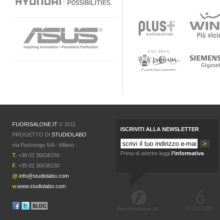
FUORISALONE.IT
© 2011
ISCRIVITI ALLA NEWSLETTER
PROGETTO DI
STUDIOLABO
via Pastrengo 5/A - Milano
Prima di aderire leggi
l’informativa
T.
+39 02 36638150
F.
+39 02 36638150
@.
info@studiolabo.com
w.
www.studiolabo.com