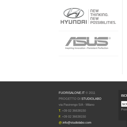
FUORISALONE.IT
© 2011
ISC
PROGETTO DI
STUDIOLABO
via Pastrengo 5/A - Milano
Prim
T.
+39 02 36638150
F.
+39 02 36638150
@.
info@studiolabo.com