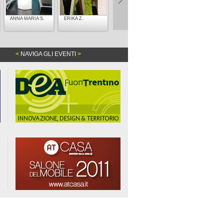
ANNA MARIA S.
ERIKA Z.
<
NAVIGA GLI EVENTI
>