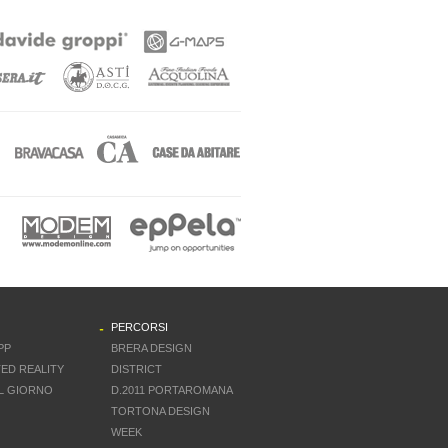
PERCORSI
PP
BRERA DESIGN
ED REALITY
DISTRICT
L GIORNO
D.2011 PORTAROMANA
TORTONA DESIGN
WEEK