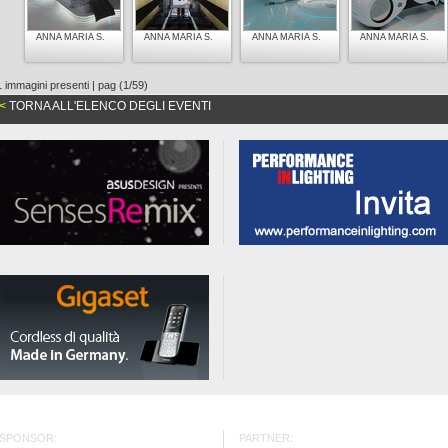
ANNA MARIA S.
ANNA MARIA S.
ANNA MARIA S.
ANNA MARIA S.
 immagini presenti | pag (1/59)
<
TORNA ALL'ELENCO DEGLI EVENTI
SPONSOR:
PARTNER: