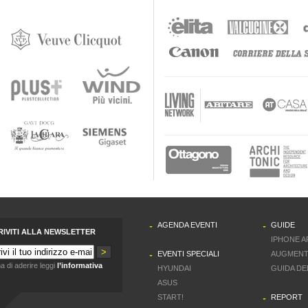
AGENDA EVENTI
GUIDE
RIVITI ALLA NEWSLETTER
IPHONE A
EVENTI SPECIALI
AUGMENT
a di aderire leggi
l’informativa
HYUNDAI
GUIDA DE
ASUS
START!
REPORT