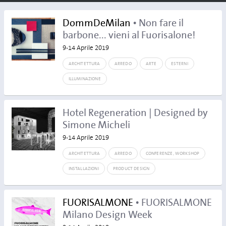
DommDeMilan
• Non fare il
barbone... vieni al Fuorisalone!
9-14 Aprile 2019
ARCHITETTURA
ARREDO
ARTE
ESTERNI
ILLUMINAZIONE
Hotel Regeneration | Designed by
Simone Micheli
9-14 Aprile 2019
ARCHITETTURA
ARREDO
CONFERENZE, WORKSHOP
INSTALLAZIONI
PRODUCT DESIGN
FUORISALMONE
• FUORISALMONE
Milano Design Week