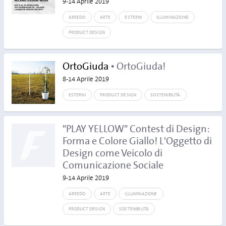
9-14 Aprile 2019
ARREDO
ARTE
ESTERNI
ILLUMINAZIONE
PRODUCT DESIGN
OrtoGiuda
• OrtoGiuda!
8-14 Aprile 2019
ESTERNI
PRODUCT DESIGN
SOSTENIBILITÀ
"PLAY YELLOW" Contest di Design:
Forma e Colore Giallo! L'Oggetto di
Design come Veicolo di
Comunicazione Sociale
9-14 Aprile 2019
ARREDO
ARTE
ILLUMINAZIONE
PRODUCT DESIGN
SOSTENIBILITÀ