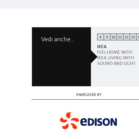
8
9
10
11
12
13
Vedi anche...
IKEA
FEEL HOME WITH
IKEA. LIVING WITH
SOUND AND LIGHT
ENERGISED BY