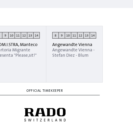
8
9
10
11
12
13
14
8
9
10
11
12
13
14
OM.I.STRA, Manteco
Angewandte Vienna
rtoria Migrante
Angewandte Vienna -
esenta "Please,sit!"
Stefan Diez - Blum
OFFICIAL TIMEKEEPER