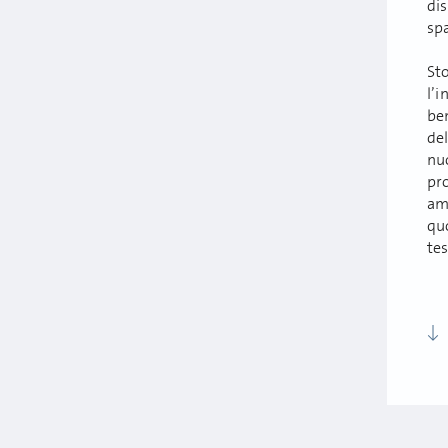
di
spa
St
l’i
ben
del
nu
pro
amb
quo
tes