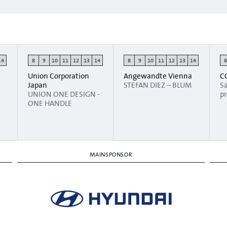
14
8
9
10
11
12
13
14
8
9
10
11
12
13
14
Union Corporation
Angewandte Vienna
C
Japan
STEFAN DIEZ – BLUM
Sa
UNION ONE DESIGN -
pr
ONE HANDLE
MAINSPONSOR