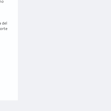
uno
a del
porte