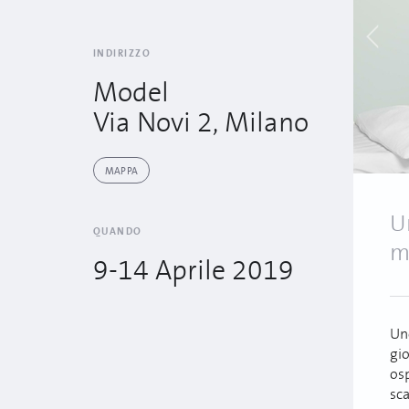
INDIRIZZO
Model
Via Novi 2, Milano
MAPPA
U
QUANDO
m
9-14 Aprile 2019
Un
gi
osp
sca