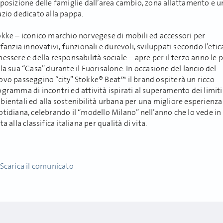
sposizione delle famiglie dall’area cambio, zona allattamento e 
zio dedicato alla pappa.
okke – iconico marchio norvegese di mobili ed accessori per
nfanzia innovativi, funzionali e durevoli, sviluppati secondo l’etic
essere e della responsabilità sociale – apre per il terzo anno le 
la sua “Casa” durante il Fuorisalone. In occasione del lancio del
ovo passeggino “city” Stokke® Beat™ il brand ospiterà un ricco
gramma di incontri ed attività ispirati al superamento dei limiti
ientali ed alla sostenibilità urbana per una migliore esperienza
tidiana, celebrando il “modello Milano” nell’anno che lo vede in
ta alla classifica italiana per qualità di vita.
Scarica il comunicato