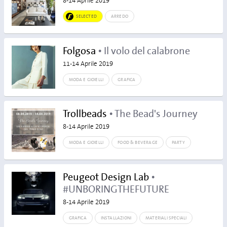
8-14 Aprile 2019
SELECTED
ARREDO
Folgosa
• Il volo del calabrone
11-14 Aprile 2019
MODA E GIOIELLI
GRAFICA
Trollbeads
• The Bead's Journey
8-14 Aprile 2019
MODA E GIOIELLI
FOOD & BEVERAGE
PARTY
Peugeot Design Lab
•
#UNBORINGTHEFUTURE
8-14 Aprile 2019
GRAFICA
INSTALLAZIONI
MATERIALI SPECIALI