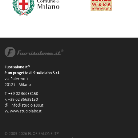
Fuorisalone.it®
è un progetto di Studiolabo S.r.l.
via Palermo 1
20121 - Milano
T. +39 02 36638150
F. +39 02 36638150
@.
info@studiolabo.it
W.
www.studiolabo.it
© 2003-2026 FUORISALONE.IT®