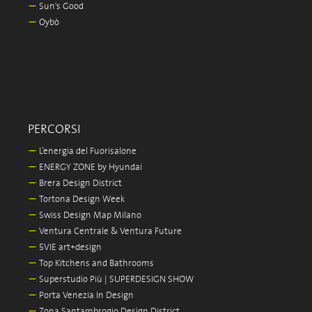
—
Sun's Good
—
Oybò
PERCORSI
—
L’energia del Fuorisalone
—
ENERGY ZONE by Hyundai
—
Brera Design District
—
Tortona Design Week
—
Swiss Design Map Milano
—
Ventura Centrale & Ventura Future
—
5VIE art+design
—
Top Kitchens and Bathrooms
—
Superstudio Più | SUPERDESIGN SHOW
—
Porta Venezia In Design
—
Zona Santambrogio Design District