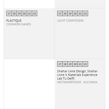
17
18
19
20
21
22
17
18
19
20
21
22
PLASTIQUE
LIGHT COMPOSERS
COMMON SANDS
17
18
19
20
21
22
Shahar Livne Design, Shahar
Livne X Materials Experience
Lab TU Delft
METAMORFISMO : ALCHIMIA