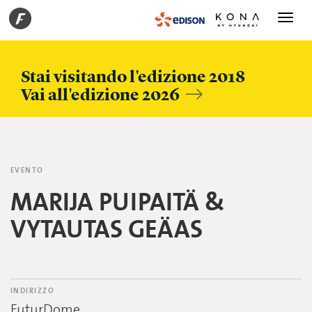
Toggle
navigati
Stai visitando l'edizione 2018
Vai all'edizione 2026
EVENTO
MARIJA PUIPAITÄ &
VYTAUTAS GEÄAS
INDIRIZZO
FuturDome