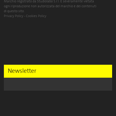
Marchio registrato da Studiolabo S.r.l. È severamente vietata
ogni riproduzione non autorizzata del marchio e dei contenuti
di questo sito.
Privacy Policy
-
Cookies Policy
Newsletter