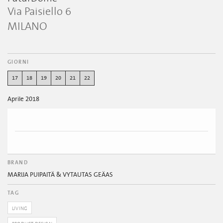
Via Paisiello 6
MILANO
GIORNI
17
18
19
20
21
22
Aprile 2018
BRAND
MARIJA PUIPAITÄ & VYTAUTAS GEÄAS
TAG
LIVING