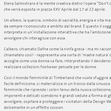
Elena Salmistraro è la mente creativa dietro l'opera “Don’t c
che verrà esposta in piazza XXV Aprile dal 17 al 22 aprile.
Un albero, la quercia, simbolo di sacralità, energia e vita m
da sempre riconosciuto e ambìto dal brand. È questo il sogg
interpreta in un’installazione interattiva che ha l’ambizione
avvolgere chi interagisce con essa.
L’albero, chiamato Dafne come la ninfa greca - ma mi rac
chiamatelo così! - rappresenta una sorta di ‘madre natura’
accoglie come una donna sa fare, interpretando il desiderio
realizzare collezioni footwear pensate per le donne.
Così il mondo femminile di Timberland che vuole sfuggire 
facile definizione, si materializza in un tronco dalla sinuosa
femminile che riprende i colori tenui della nuova collezione,
imponenti e delicati scendono 4 grandi sedute a forma di g
avvolgere, ospitare e proteggere i visitatori della Design W
dolcemente in un effetto cocoon.