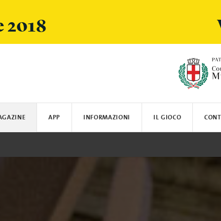
e 2018
AGAZINE
APP
INFORMAZIONI
IL GIOCO
CONT
ARSI
SPOTIFY
LOGISTICA E SPEDIZIONI
CRANIO CREATIONS
LEGO
MIELE
SUN'S GOOD
OYBÒ