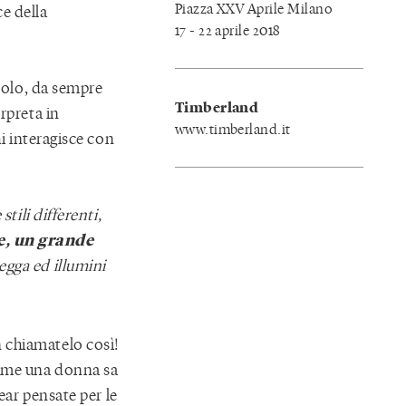
Piazza XXV Aprile Milano
e della
17 - 22 aprile 2018
mbolo, da sempre
Timberland
rpreta in
www.timberland.it
hi interagisce con
tili differenti,
e, un grande
tegga ed illumini
 chiamatelo così!
come una donna sa
ear pensate per le