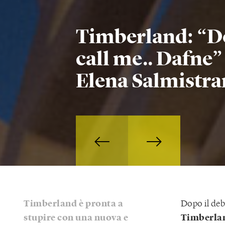
Timberland: “D
call me.. Dafne”
Elena Salmistra
Timberland è pronta a
Dopo il deb
stupire con una nuova e
Timberla