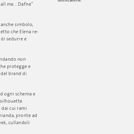
all me... Dafne”
a anche simbolo,
etto che Elena re-
 di sedurre e
comdando non
 che protegge e
 del brand di
ad ogni schema e
 silhouette
 dai cui rami
hianda, pronte ad
eek, cullandoli