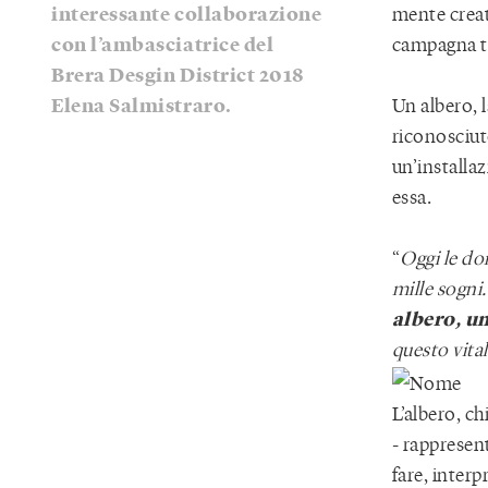
interessante collaborazione
mente creat
con l’ambasciatrice del
campagna t
Brera Desgin District 2018
Elena Salmistraro.
Un albero, 
riconosciut
un’installaz
essa.
“
Oggi le don
mille sogni
albero, un
questo vit
L’albero, c
- rappresen
fare, interp