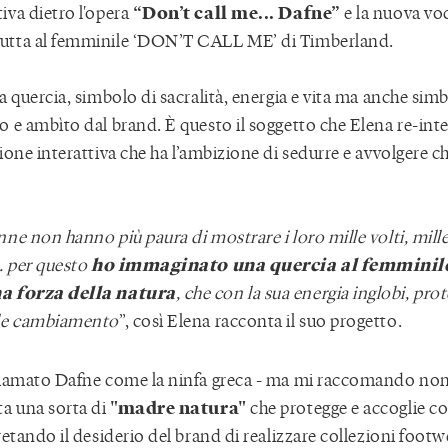
“Don’t call me... Dafne”
iva dietro l'opera
e la nuova voc
utta al femminile ‘DON’T CALL ME’ di Timberland.
la quercia, simbolo di sacralità, energia e vita ma anche si
o e ambìto dal brand. È questo il soggetto che Elena re-inte
ione interattiva che ha l’ambizione di sedurre e avvolgere c
ne non hanno più paura di mostrare i loro mille volti, mille s
ho immaginato una quercia al femminil
.. per questo
a forza della natura
, che con la sua energia inglobi, pro
ale cambiamento
”, così Elena racconta il suo progetto.
hiamato Dafne come la ninfa greca - ma mi raccomando non
"madre natura"
ta una sorta di
che protegge e accoglie 
retando il desiderio del brand di realizzare collezioni footw