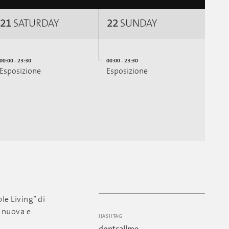
21
SATURDAY
22
SUNDAY
00:00 - 23:30
00:00 - 23:30
Esposizione
Esposizione
le Living” di
a nuova e
HASHTAG
dontcallme