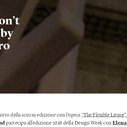
on’t
 by
ro
utto della scorsa edizione con l’opera
“The Flexible Living”
nd
Elena
partecipa all'edizione 2018 della Design Week con