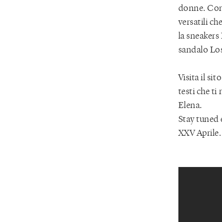
donne. Con
versatili c
la sneakers 
sandalo Los
Visita il si
testi che ti
Elena.
Stay tuned e
XXV Aprile.