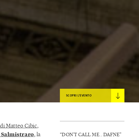
SCOPRI L'EVENTO
 di Matteo Cibic
,
 Salmistraro
, la
“DON’T CALL ME.. DAFNE”