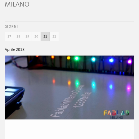
MILANO
GIORNI
17
18
19
20
21
22
Aprile 2018