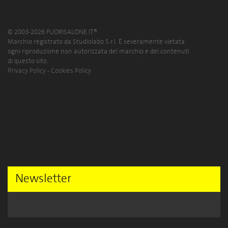
© 2003-2026 FUORISALONE.IT®
Marchio registrato da Studiolabo S.r.l. È severamente vietata
ogni riproduzione non autorizzata del marchio e dei contenuti
di questo sito.
Privacy Policy
-
Cookies Policy
Newsletter