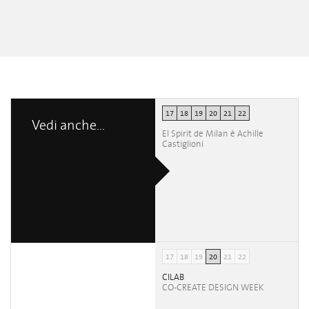
17
18
19
20
21
22
Vedi anche...
El Spirit de Milan è Achille
Castiglioni
17
18
19
20
21
22
CILAB
CO-CREATE DESIGN WEEK