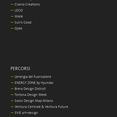
—
Cranio Creations
—
LEGO
—
Miele
—
Sun's Good
—
Oybò
PERCORSI
—
L’energia del Fuorisalone
—
ENERGY ZONE by Hyundai
—
Brera Design District
—
Tortona Design Week
—
Swiss Design Map Milano
—
Ventura Centrale & Ventura Future
—
5VIE art+design