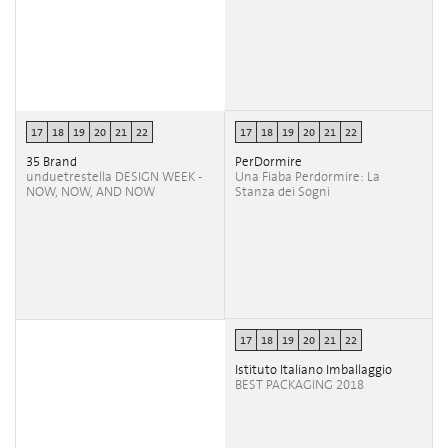
17
18
19
20
21
22
17
18
19
20
21
22
35 Brand
PerDormire
unduetrestella DESIGN WEEK -
Una Fiaba Perdormire: La
NOW, NOW, AND NOW
Stanza dei Sogni
17
18
19
20
21
22
Istituto Italiano Imballaggio
BEST PACKAGING 2018