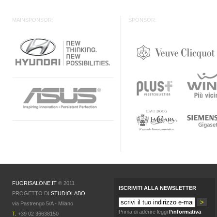
MAINSPONSOR:
SPONSOR:
FUORISALONE.IT
© 2011
ISCRIVITI ALLA NEWSLETTER
PROGETTO DI
STUDIOLABO
via Pastrengo 5/A - Milano
Prima di aderire leggi
l’informativa
T.
+39 02 36638150