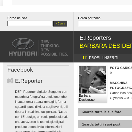
Cerca nel sito
Cerca per zona
E.Reporters
BARBARA DESIDE
111
PROFILI INSERITI
FOTO CARIC
Facebook
0
E.Reporter
MACCHINA
FOTOGRAFI
DEF: Reporter digitale. Soggetto con
Canon Eos 550
Barbara
macchina fotografica o telefono, che
Olympus OM1
Desiderato
in autonomia scatta immagini, ferma
sguardi, punti di vista sugli eventi, e li
riporta in real time sul portale. Nasce
con l’E-design, un ruolo professionale
che attraverso le tecnologie digitali
produce e condivide informazioni
attraverso piattaforme multidevice.