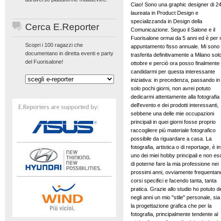
Ciao! Sono una graphic designer di 24
laureata in Product Design e
specializzanda in Design della
Cerca E.Reporter
Comunicazione. Seguo il Salone e il
Fuorisalone ormai da 5 anni ed è per
Scopri i 100 ragazzi che
appuntamento fisso annuale. Mi sono
documentano in diretta eventi e party
trasferita definitivamente a Milano sol
del Fuorisalone!
ottobre e perciò ora posso finalmente
candidarmi per questa interessante
iniziativa: in precedenza, passando in 
solo pochi giorni, non avrei potuto
dedicarmi attentamente alla fotografia
dell'evento e dei prodotti interessanti,
sebbene una delle mie occupazioni
principali in quei giorni fosse proprio
raccogliere più materiale fotografico
possibile da riguardare a casa. La
fotografia, artistica o di reportage, è inf
uno dei miei hobby principali e non es
di poterne fare la mia professione nei
prossimi anni, ovviamente frequentan
corsi specifici e facendo tanta, tanta
pratica. Grazie allo studio ho potuto de
negli anni un mio "stile" personale, sia
la progettazione grafica che per la
fotografia, principalmente tendente al