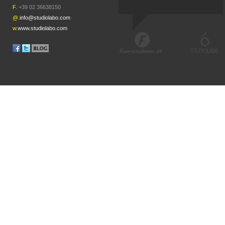
F.
+39 02 36638150
@.
info@studiolabo.com
w.
www.studiolabo.com