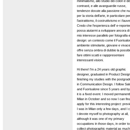
minimalismo, allo studio dei colori e de
contrasti, e alle avanguardie russe,
tendenze dovute alla passione che nu
per la storia dell'arte, in particolare pe
l'astrattismo, il costruttivismo e i fauv
Credo che l'esperienza dell' e-reporte
possa aiutarmi a sviluppare ancora di p
mio interesse parallelo per fotografia 
design: un contesto come il Fuorisalo
ambiente stimolante, giovane e vivace
offre senza ombra di dubbio la possibil
fare ottimi scatti e rapppresentare
interessanti visioni.
Hi there! I'm a 24 years old graphic
designer, graduated in Product Desig
finishing my studies with the postgrad
in Communication Design. I follow Sa
and Fuorisalone since 5 years and b
it is a fixed event. I moved permanentl
Milan in October and so now I can fina
apply for this interesting project: previ
I was in Milan only a few days, and I c
t devote myself to photography at all,
although it was one of my primary
occupations in those days, in order to
collect photographic material as muc