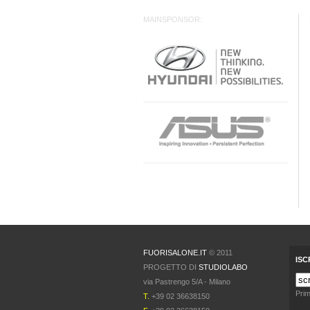
MAINSPONSOR:
FUORISALONE.IT
© 2011
ISC
PROGETTO DI
STUDIOLABO
via Pastrengo 5/A - Milano
Prim
T.
+39 02 36638150