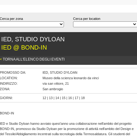
Cerca per zona
Cerca per location
IED, STUDIO DYLOAN
IED @ BOND-IN
<
TORNA ALL'ELENCO DEGLI EVENTI
PROMOSSO DA:
IED, STUDIO DYLOAN
LOCATION:
Museo della scienza leonardo da vinci
INDIRIZZO:
via san vittore, 21
ZONA:
San ambrogio
GIORNI:
12 | 13 | 14 | 15 | 16 | 17 | 18
BOND-IN
IED e Studio Dyloan hanno avviato quest’anno una collaborazione nell’ambito del progetto
BOND-IN, promosso da Studio Dyloan per la promozione di attività nell'ambito del Design e
del Tessile/Abbigliamento incentrati sulla tecnologia della Termosaldatura. Gli studenti del