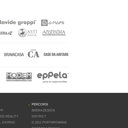
PERCORSI
PP
BRERA DESIGN
ED REALITY
DISTRICT
L GIORNO
D.2011 PORTAROMANA