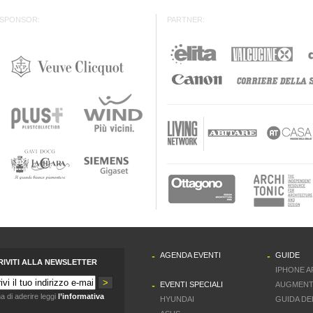
SPONSOR:
PARTNER:
AGENDA EVENTI
GUIDE
RIVITI ALLA NEWSLETTER
IPHONE A
EVENTI SPECIALI
AUGMENT
a di aderire leggi
l’informativa
HYUNDAI
GUIDA DE