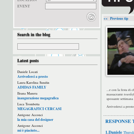
EVENT
<< Previous tip
Search in the blog
Latest posts
Daniele Locati
Arrivederci a presto
Laura Karolina Sundin
ADIDAS FAMILY
...e con la festa di
Ileana Manera
massacrante
tourdef
inaugurazione megagrafica
spossante settimana 
Luca Trombetta
Arrivederci a presto
MEGAGRAFICI CERCASI
Antigone Acconci
la mia casa del designer
RESPONSE 
Antigone Acconci
mi è piaciuto...
1.Daniele
Thursda