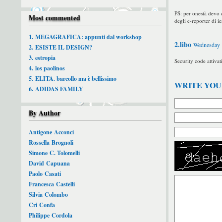
PS: per onestà devo d
Most commented
degli e-reporter di ie
1. MEGAGRAFICA: appunti dal workshop
2.libo
Wednesday 1
2. ESISTE IL DESIGN?
3. estropia
Security code attivat
4. los paolinos
5. ELITA. barcollo ma è bellissimo
WRITE YO
6. ADIDAS FAMILY
By Author
Antigone Acconci
Rossella Brognoli
Simone C. Tolomelli
David Capuana
Paolo Casati
Francesca Castelli
Silvia Colombo
Cri Confa
Philippe Cordola