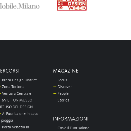
PERCORSI
MAGAZINE
—
Brera Design District
—
Focus
—
Zona Tortona
—
Discover
—
Ventura Centrale
—
People
—
5VIE – UN MUSEO
—
Stories
IFFUSO DEL DESIGN
—
Al Fuorisalone in caso
INFORMAZIONI
i pioggia
—
Porta Venezia In
—
Cos'è il Fuorisalone