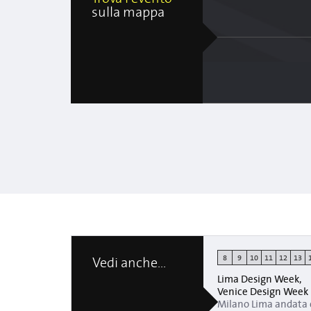
sulla mappa
8
9
10
11
12
13
Vedi anche...
Lima Design Week,
Venice Design Week
Milano Lima andata 