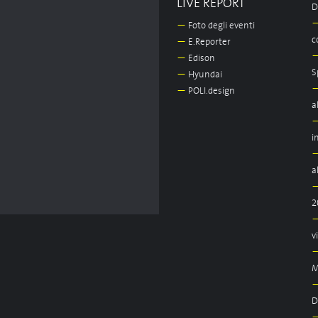
LIVE REPORT
D
—
Foto degli eventi
c
—
E.Reporter
—
Edison
S
—
Hyundai
—
POLI.design
a
i
a
2
v
M
D