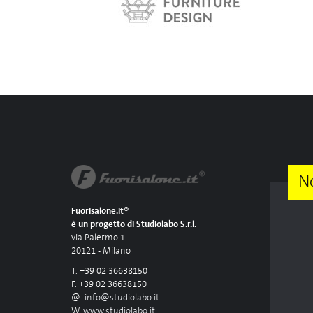
N
Fuorisalone.it®
è un progetto di Studiolabo S.r.l.
via Palermo 1
20121 - Milano
T. +39 02 36638150
F. +39 02 36638150
@.
info@studiolabo.it
W.
www.studiolabo.it