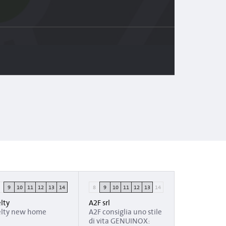
8
9
10
11
12
13
14
8
9
10
11
12
13
14
lty
A2F srl
elty new home
A2F consiglia uno stile
di vita GENUINOX: