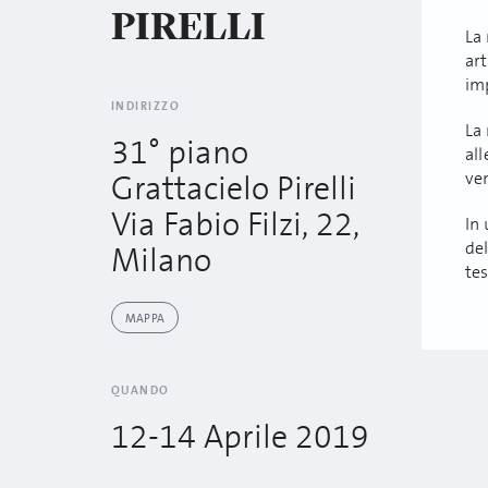
PIRELLI
La
art
im
INDIRIZZO
La
31° piano
all
ven
Grattacielo Pirelli
Via Fabio Filzi, 22,
In 
del
Milano
tes
MAPPA
QUANDO
12-14 Aprile 2019