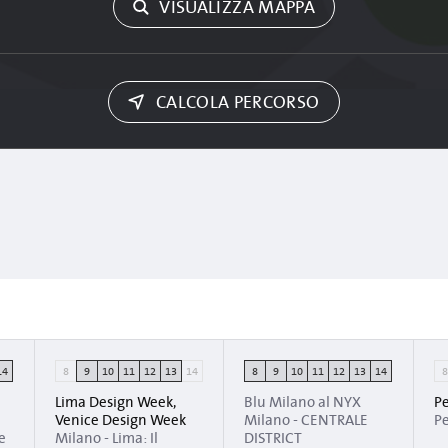
VISUALIZZA MAPPA
CALCOLA PERCORSO
14
8
9
10
11
12
13
14
8
9
10
11
12
13
14
Lima Design Week,
Blu Milano al NYX
Pe
Venice Design Week
Milano - CENTRALE
P
e
Milano - Lima: Il
DISTRICT