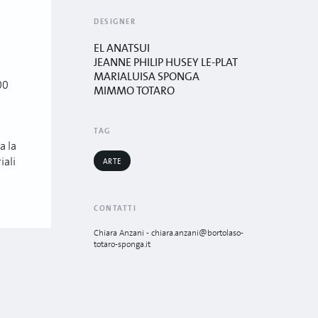
DESIGNER
EL ANATSUI
JEANNE PHILIP HUSEY LE-PLAT
MARIALUISA SPONGA
00
MIMMO TOTARO
TAG
a la
iali
ARTE
CONTATTI
Chiara Anzani - chiara.anzani@bortolaso-
totaro-sponga.it