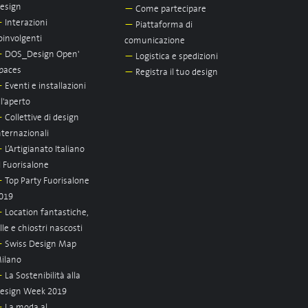
esign
—
Come partecipare
—
Interazioni
—
Piattaforma di
oinvolgenti
comunicazione
—
DOS_Design Open'
—
Logistica e spedizioni
paces
—
Registra il tuo design
—
Eventi e installazioni
ll'aperto
—
Collettive di design
nternazionali
—
L’Artigianato Italiano
l Fuorisalone
—
Top Party Fuorisalone
019
—
Location fantastiche,
ille e chiostri nascosti
—
Swiss Design Map
ilano
—
La Sostenibilità alla
esign Week 2019
—
La moda al