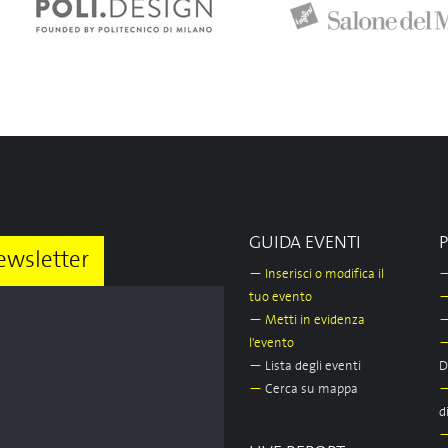
GUIDA EVENTI
ewsletter
—
Inserisci o modifica il
tuo evento
—
Metti in evidenza
l'evento
—
Lista degli eventi
D
—
Cerca su mappa
d