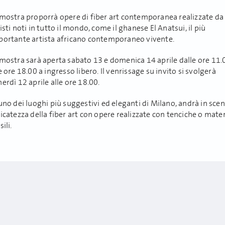
 mostra proporrà opere di fiber art contemporanea realizzate da
isti noti in tutto il mondo, come il ghanese El Anatsui, il più
portante artista africano contemporaneo vivente.
 mostra sarà aperta sabato 13 e domenica 14 aprile dalle ore 11.
e ore 18.00 a ingresso libero. Il venrissage su invito si svolgerà
erdì 12 aprile alle ore 18.00.
uno dei luoghi più suggestivi ed eleganti di Milano, andrà in scen
icatezza della fiber art con opere realizzate con tenciche o mater
sili.