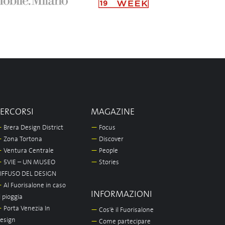
PERCORSI
MAGAZINE
—
Brera Design District
—
Focus
—
Zona Tortona
—
Discover
—
Ventura Centrale
—
People
—
5VIE – UN MUSEO
—
Stories
IFFUSO DEL DESIGN
—
Al Fuorisalone in caso
INFORMAZIONI
i pioggia
—
Porta Venezia In
—
Cos'è il Fuorisalone
esign
—
Come partecipare