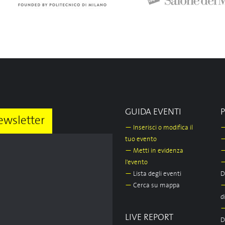
GUIDA EVENTI
ewsletter
—
Inserisci o modifica il
tuo evento
—
Metti in evidenza
l'evento
—
Lista degli eventi
D
—
Cerca su mappa
d
LIVE REPORT
D