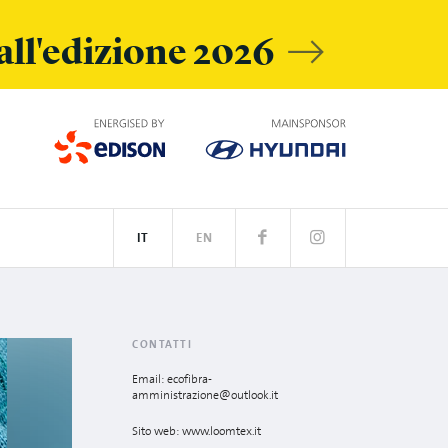
 all'edizione 2026
IT
EN
SPOTIFY
CONTATTI
Email: ecofibra-
amministrazione@outlook.it
Sito web: www.loomtex.it