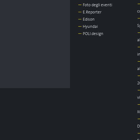
—
Foto degli eventi
c
—
E.Reporter
—
Edison
S
—
Hyundai
—
POLI.design
a
i
a
2
v
M
D