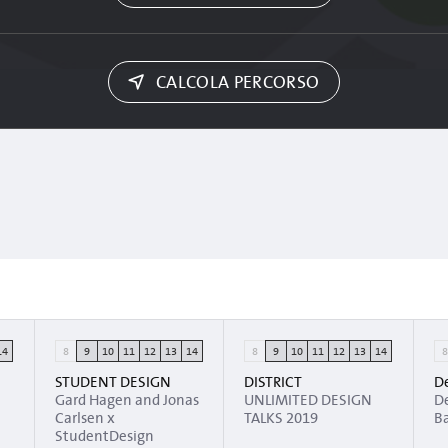
CALCOLA PERCORSO
14
8
9
10
11
12
13
14
8
9
10
11
12
13
14
STUDENT DESIGN
DISTRICT
De
Gard Hagen and Jonas
UNLIMITED DESIGN
De
Carlsen x
TALKS 2019
B
StudentDesign