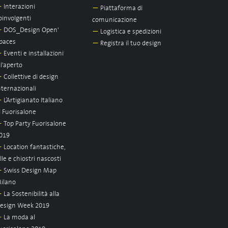
—
Interazioni
—
Piattaforma di
oinvolgenti
comunicazione
—
DOS_Design Open'
—
Logistica e spedizioni
paces
—
Registra il tuo design
—
Eventi e installazioni
ll'aperto
—
Collettive di design
nternazionali
—
L’Artigianato Italiano
l Fuorisalone
—
Top Party Fuorisalone
019
—
Location fantastiche,
ille e chiostri nascosti
—
Swiss Design Map
ilano
—
La Sostenibilità alla
esign Week 2019
—
La moda al