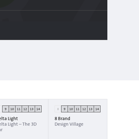
8
9
10
11
12
13
14
8
9
10
11
12
13
14
lta Light
8 Brand
lta Light – The 3D
Design Village
ar