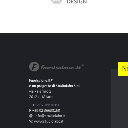
N
Fuorisalone.it®
è un progetto di Studiolabo S.r.l.
via Palermo 1
20121 - Milano
T. +39 02 36638150
F. +39 02 36638150
@.
info@studiolabo.it
W.
www.studiolabo.it