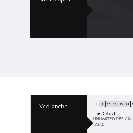
8
9
10
11
12
13
Vedi anche...
The District
UNLIMITED DESIGN
TALKS