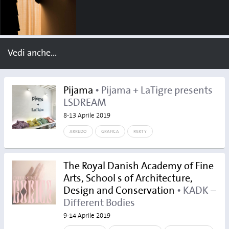
Different Bodies
Different Bodies
Different Bodies
Chiara Pastori
Chiara Pastori
Chiara Pastori
Vedi anche...
Pijama
• Pijama + LaTigre presents
Different Bodies
LSDREAM
Chiara Pastori
8-13 Aprile 2019
ARREDO
GRAFICA
PARTY
The Royal Danish Academy of Fine
Arts, School s of Architecture,
Design and Conservation
• KADK –
Different Bodies
9-14 Aprile 2019