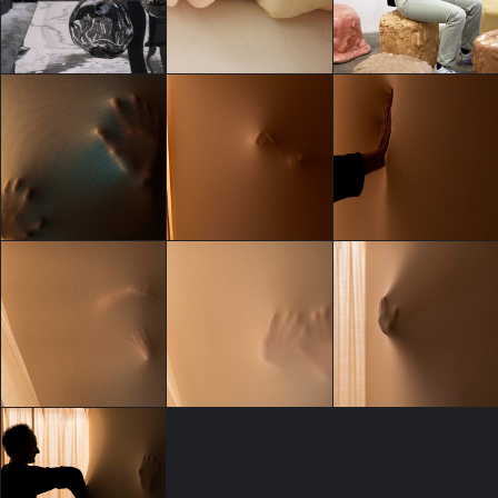
Different Bodies
Different Bodies
Different Bodies
Andrea La Gatta
Andrea La Gatta
Andrea La Gatta
Different Bodies
Different Bodies
Different Bodies
Riccardo Bertani
Raffaele Riccardelli
Raffaele Riccardelli