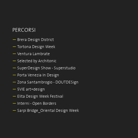
PERCORSI
—
Brera Design District
—
Tortona Design Week
—
Ventura Lambrate
—
Selected by Architonic
—
SuperDesign Show - Superstudio
—
Porta Venezia In Design
—
Zona Santambrogio - DOUTDESign
—
5VIE art+design
—
Elita Design Week Festival
—
Interni - Open Borders
—
Sarpi Bridge_Oriental Design Week