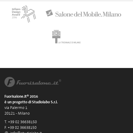
Fuorisalone.it® 2016
è un progetto di Studiolabo S.r.l.
via Palermo 1
20121 - Milano
T. +39 02 36638150
F. +39 02 36638150