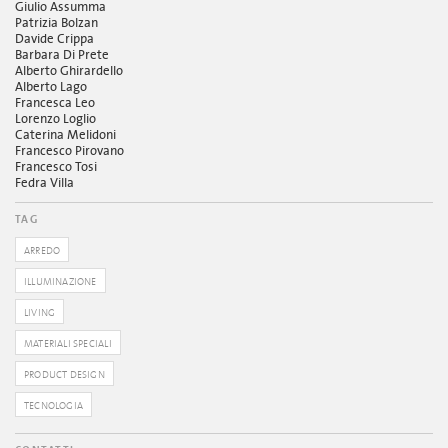
Giulio Assumma
Patrizia Bolzan
Davide Crippa
Barbara Di Prete
Alberto Ghirardello
Alberto Lago
Francesca Leo
Lorenzo Loglio
Caterina Melidoni
Francesco Pirovano
Francesco Tosi
Fedra Villa
TAG
ARREDO
ILLUMINAZIONE
LIVING
MATERIALI SPECIALI
PRODUCT DESIGN
TECNOLOGIA