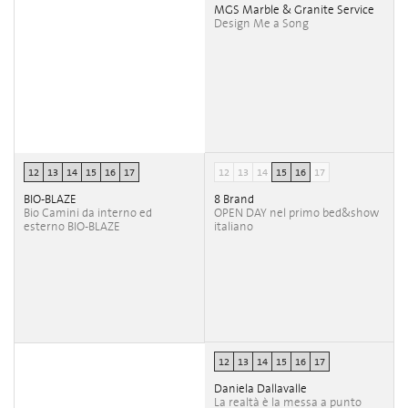
MGS Marble & Granite Service
Design Me a Song
12
13
14
15
16
17
12
13
14
15
16
17
BIO-BLAZE
8 Brand
Bio Camini da interno ed
OPEN DAY nel primo bed&show
esterno BIO-BLAZE
italiano
12
13
14
15
16
17
Daniela Dallavalle
La realtà è la messa a punto