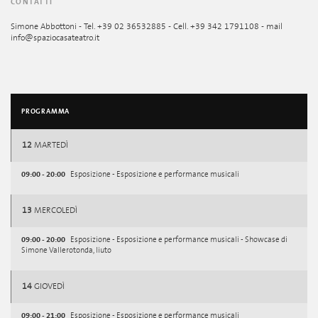
CONTATTI
Simone Abbottoni - Tel. +39 02 36532885 - Cell. +39 342 1791108 - mail
info@spaziocasateatro.it
PROGRAMMA
12
MARTEDÌ
09:00 - 20:00
Esposizione - Esposizione e performance musicali
13
MERCOLEDÌ
09:00 - 20:00
Esposizione - Esposizione e performance musicali - Showcase di
Simone Vallerotonda, liuto
14
GIOVEDÌ
09:00 - 21:00
Esposizione - Esposizione e performance musicali