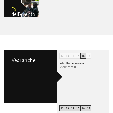
Foto
dell'evento
Design Me a
Song
Gennaro
Giacalone
12
13
14
15
16
17
Vedi anche...
into the aquarius
Monsters #3
12
13
14
15
16
17