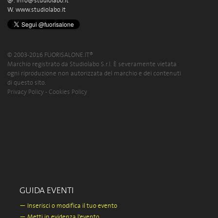
@.
info@studiolabo.it
W.
www.studiolabo.it
© 2003-2016 FUORISALONE.IT®
Marchio registrato da Studiolabo S.r.l. È severamente vietata
ogni riproduzione non autorizzata del marchio e dei contenuti
di questo sito.
Privacy Policy
-
Cookies Policy
GUIDA EVENTI
—
Inserisci o modifica il tuo evento
—
Metti in evidenza l'evento