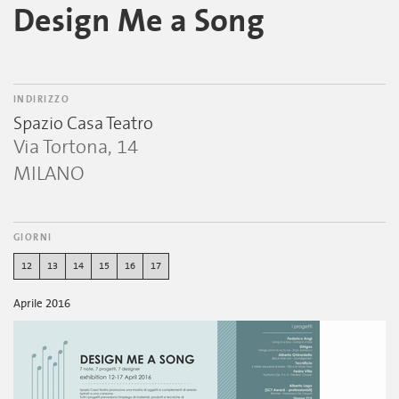
Design Me a Song
INDIRIZZO
Spazio Casa Teatro
Via Tortona, 14
MILANO
GIORNI
12
13
14
15
16
17
Aprile 2016