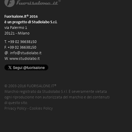
Fuorisalone.it® 2016
è un progetto di Studiolabo S.r.l.
via Palermo 1
20121 - Milano
T. +39 02 36638150
F. +39 02 36638150
@.
info@studiolabo.it
W.
www.studiolabo.it
© 2003-2016 FUORISALONE.IT®
Marchio registrato da Studiolabo S.r.l. È severamente vietata
ogni riproduzione non autorizzata del marchio e dei contenuti
di questo sito.
Privacy Policy
-
Cookies Policy