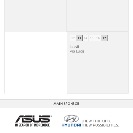
12
13
14
15
16
17
Lasvit
Via Lucis
MAIN SPONSOR