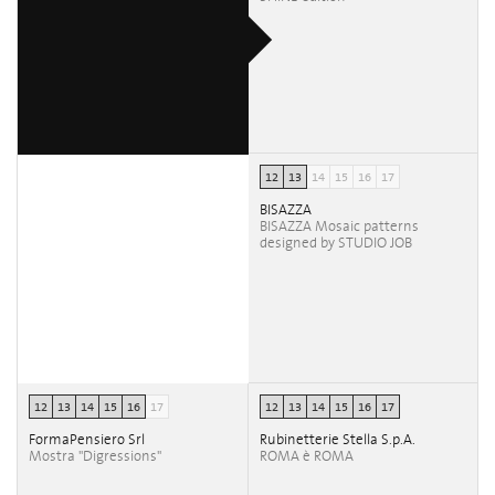
12
13
14
15
16
17
BISAZZA
BISAZZA Mosaic patterns
designed by STUDIO JOB
12
13
14
15
16
17
12
13
14
15
16
17
FormaPensiero Srl
Rubinetterie Stella S.p.A.
Mostra "Digressions"
ROMA è ROMA