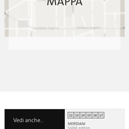
MAPPA
12
13
14
15
16
17
Vedi anche...
MERIDIANI
SHINE edition