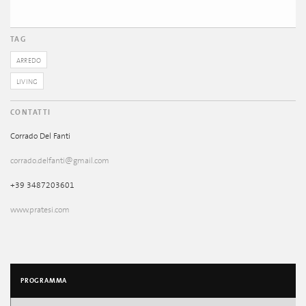
TAG
ARREDO
LIVING
CONTATTI
Corrado Del Fanti
corrado.delfanti@gmail.com
+39 3487203601
www.pratesi.com
PROGRAMMA