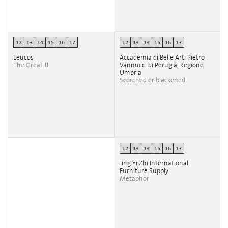
12
13
14
15
16
17
12
13
14
15
16
17
Leucos
Accademia di Belle Arti Pietro
The Great JJ
Vannucci di Perugia, Regione
Umbria
Scorched or blackened
12
13
14
15
16
17
Jing Yi Zhi International
Furniture Supply
Metaphor