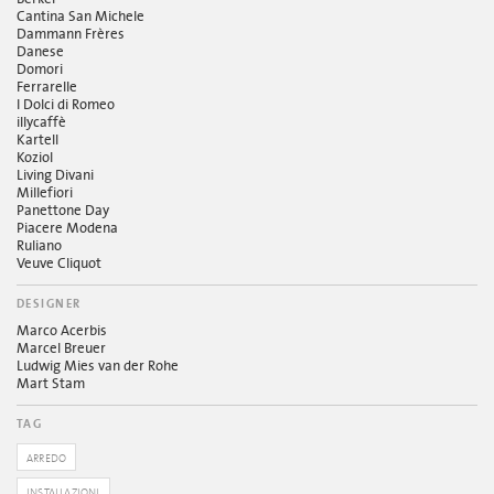
Cantina San Michele
Dammann Frères
Danese
Domori
Ferrarelle
I Dolci di Romeo
illycaffè
Kartell
Koziol
Living Divani
Millefiori
Panettone Day
Piacere Modena
Ruliano
Veuve Cliquot
DESIGNER
Marco Acerbis
Marcel Breuer
Ludwig Mies van der Rohe
Mart Stam
TAG
ARREDO
INSTALLAZIONI