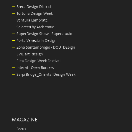
—
Brera Design District
—
Tortona Design Week
—
Ventura Lambrate
—
Selected by Architonic
—
SuperDesign Show - Superstudio
—
Porta Venezia In Design
—
Zona Santambrogio - DOUTDESign
—
5VIE art+design
—
Elita Design Week Festival
—
Interni - Open Borders
—
Sarpi Bridge_Oriental Design Week
MAGAZINE
—
Focus