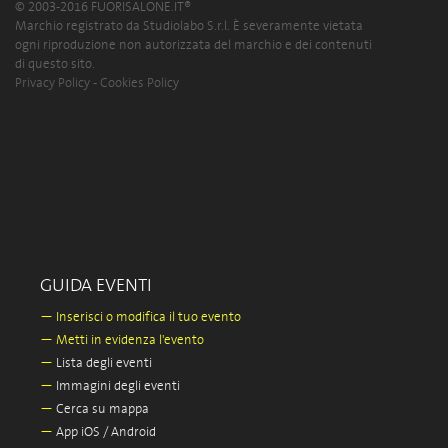
© 2003-2016 FUORISALONE.IT®
Marchio registrato da Studiolabo S.r.l. È severamente vietata
ogni riproduzione non autorizzata del marchio e dei contenuti
di questo sito.
Privacy Policy
-
Cookies Policy
GUIDA EVENTI
—
Inserisci o modifica il tuo evento
—
Metti in evidenza l'evento
—
Lista degli eventi
—
Immagini degli eventi
—
Cerca su mappa
—
App iOS / Android