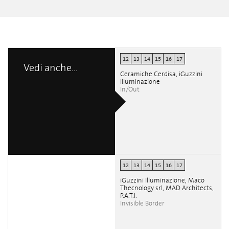
12
13
14
15
16
17
Vedi anche...
Ceramiche Cerdisa, iGuzzini
Illuminazione
In/Out
12
13
14
15
16
17
iGuzzini Illuminazione, Maco
Thecnology srl, MAD Architects,
P.A.T.I.
Invisible Border