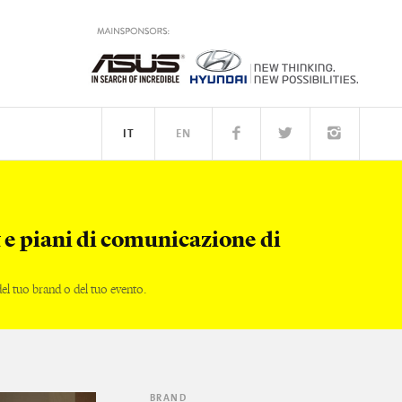
IT
EN
PEOPLE
 e piani di comunicazione di
l tuo brand o del tuo evento.
BRAND