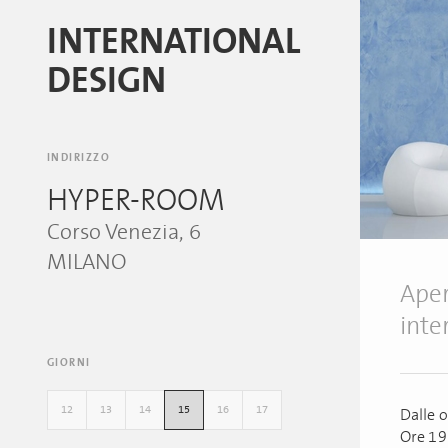
INTERNATIONAL
DESIGN
INDIRIZZO
HYPER-ROOM
Corso Venezia, 6
MILANO
Aper
inte
GIORNI
12
13
14
15
16
17
Dalle o
Ore 19: