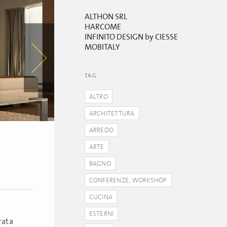
ALTHON SRL
HARCOME
INFINITO DESIGN by CIESSE
MOBITALY
TAG
ALTRO
ARCHITETTURA
ARREDO
ARTE
BAGNO
CONFERENZE, WORKSHOP
CUCINA
ESTERNI
rata