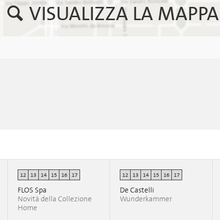
VISUALIZZA LA MAPPA
12
13
14
15
16
17
12
13
14
15
16
17
FLOS Spa
De Castelli
Novità della Collezione
Wunderkammer
Home