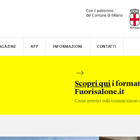
AGAZINE
APP
INFORMAZIONI
CONTATTI
ARSI
N AWARD
TISSOT
DOVE ALLOGGIARE
SAFILO
VALVERDE
COME MUOVERSI
CREATIVE ACADEMY
SALONE DEL MOBILE
FENIX NTM
Scopri qui
i format
Fuorisalone.it
Come investire sulla comunicazione de