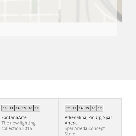
12
13
14
15
16
17
12
13
14
15
16
17
FontanaArte
Adrenalina, Pin Up, Spar
The new lighting
Arreda
collection 2016
Spar Arreda Concept
Store