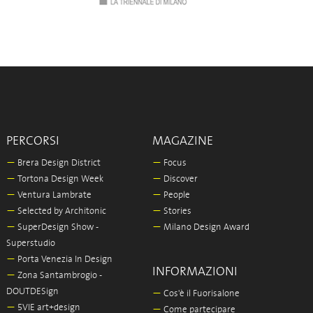
PERCORSI
MAGAZINE
—
Brera Design District
—
Focus
—
Tortona Design Week
—
Discover
—
Ventura Lambrate
—
People
—
Selected by Architonic
—
Stories
—
SuperDesign Show -
—
Milano Design Award
Superstudio
—
Porta Venezia In Design
INFORMAZIONI
—
Zona Santambrogio -
DOUTDESign
—
Cos'è il Fuorisalone
—
5VIE art+design
—
Come partecipare