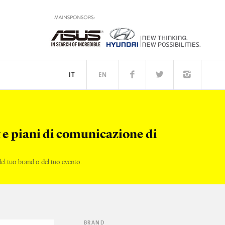
IT
EN
PEOPLE
 e piani di comunicazione di
l tuo brand o del tuo evento.
BRAND