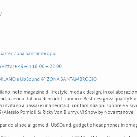
y
arter Zona Santambrogio
n Vittore 49 – h 18:00 – 22:00
MILANO e UbSound @ ZONA SANTAMBROGIO
lano, noto magazine di lifestyle, moda e design, in collaborazio
d, azienda italiana di prodotti audio e Best design & quality E
i invitano a passare una serata di contaminazioni sonore e visive
 (Alessio Pomioli & Ricky Von Blurry). VJ Show by Novantanove.
ipando al social game di UbSOund, gadget e headphones in oma