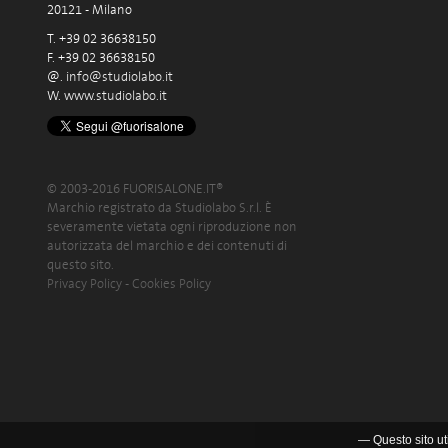
20121 - Milano
T. +39 02 36638150
F. +39 02 36638150
@.
info@studiolabo.it
W.
www.studiolabo.it
© 2003-2016 FUORISALONE.IT®
Marchio registrato da Studiolabo S.r.l. È
severamente vietata ogni riproduzione non
autorizzata del marchio e dei contenuti di
questo sito.
Privacy Policy
-
Cookies Policy
— Questo sito uti