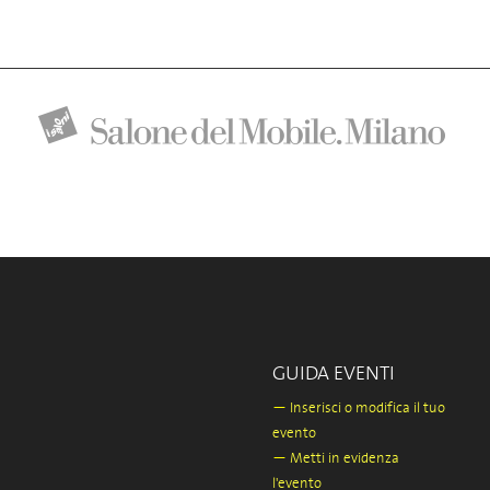
GUIDA EVENTI
—
Inserisci o modifica il tuo
evento
—
Metti in evidenza
l'evento