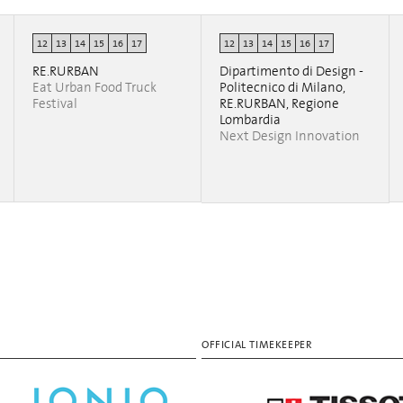
12
13
14
15
16
17
12
13
14
15
16
17
RE.RURBAN
Dipartimento di Design -
Eat Urban Food Truck
Politecnico di Milano,
Festival
RE.RURBAN, Regione
Lombardia
Next Design Innovation
OFFICIAL TIMEKEEPER