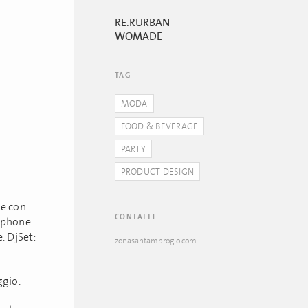
RE.RURBAN
WOMADE
TAG
MODA
FOOD & BEVERAGE
PARTY
PRODUCT DESIGN
ne con
CONTATTI
arphone
. DjSet:
zonasantambrogio.com
ggio.