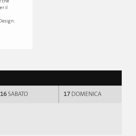
e che
r il
n
Design:
16
SABATO
17
DOMENICA