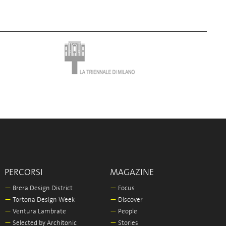
PERCORSI
MAGAZINE
—
Brera Design District
—
Focus
—
Tortona Design Week
—
Discover
—
Ventura Lambrate
—
People
—
Selected by Architonic
—
Stories