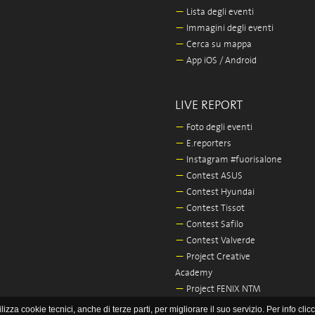
—
Lista degli eventi
—
Immagini degli eventi
—
Cerca su mappa
—
App iOS / Android
LIVE REPORT
—
Foto degli eventi
—
E.reporters
—
Instagram #fuorisalone
—
Contest ASUS
—
Contest Hyundai
—
Contest Tissot
—
Contest Safilo
—
Contest Valverde
—
Project Creative
Academy
—
Project FENIX NTM
lizza cookie tecnici, anche di terze parti, per migliorare il suo servizio. Per info clic