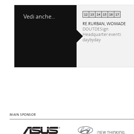
12
13
14
15
16
17
Vedi anche...
RE.RURBAN, WOMADE
DOUTDESign
Headquarter eventi
daybyday
MAIN SPONSOR