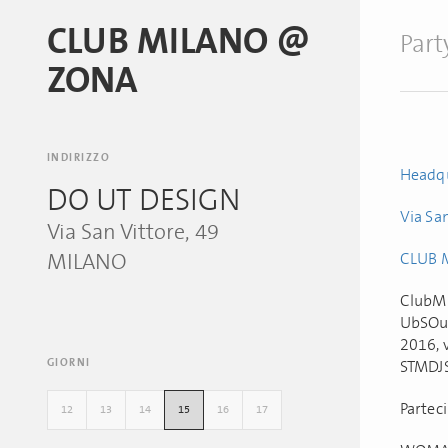
CLUB MILANO @
Part
ZONA
INDIRIZZO
Headqu
DO UT DESIGN
Via Sa
Via San Vittore, 49
MILANO
CLUB 
ClubMi
UbSOun
2016, v
GIORNI
STMDJS
Partec
12
13
14
15
16
17