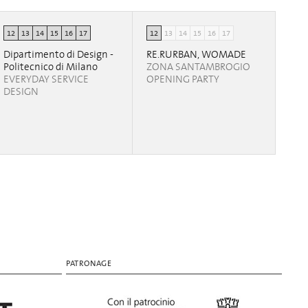
12
13
14
15
16
17
12
13
14
15
16
17
Dipartimento di Design -
RE.RURBAN, WOMADE
Politecnico di Milano
ZONA SANTAMBROGIO
EVERYDAY SERVICE
OPENING PARTY
DESIGN
PATRONAGE