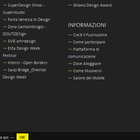
—
SuperDesign Show -
—
Milano Design Award
Superstudio
—
Porta Venezia In Design
INFORMAZIONI
—
Zona Santambrogio -
DOUTDESign
—
Cos'è il Fuorisalone
—
5VIE art+design
—
Come partecipare
—
Elita Design Week
—
Piattaforma di
Festival
comunicazione
—
Interni - Open Borders
—
Dove Alloggiare
—
Sarpi Bridge_Oriental
—
Come Muoversi
Design Week
—
Salone del Mobile
ca
qui
. —