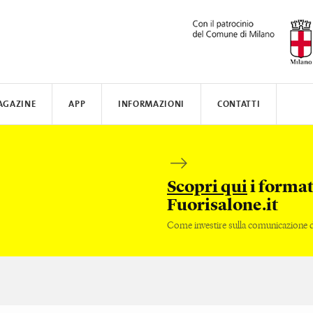
AGAZINE
APP
INFORMAZIONI
CONTATTI
ARSI
N AWARD
TISSOT
DOVE ALLOGGIARE
SAFILO
VALVERDE
COME MUOVERSI
CREATIVE ACADEMY
SALONE DEL MOBILE
FENIX NTM
Scopri qui
i format
Fuorisalone.it
Come investire sulla comunicazione de