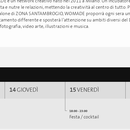
 è un network creativo nato nel 2011 a Milano. Un incubator
 e nutre le relazioni, mettendo la creatività al centro di tutto. Pe
alone di ZONA SANTAMBROGIO, WOMADE proporrà ogni sera u
amento differente e sposterà l’attenzione su ambiti diversi del 
otografia, video arte, illustrazioni e musica.
14
GIOVEDÌ
15
VENERDÌ
18:00 - 23:00
Festa / cocktail