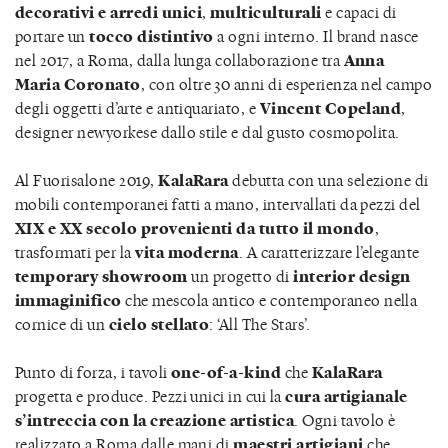
decorativi e arredi unici
,
multiculturali
e capaci di
portare un
tocco distintivo
a ogni interno. Il brand nasce
nel 2017, a Roma, dalla lunga collaborazione tra
Anna
Maria Coronato
, con oltre 30 anni di esperienza nel campo
degli oggetti d’arte e antiquariato, e
Vincent Copeland
,
designer newyorkese dallo stile e dal gusto cosmopolita.
Al Fuorisalone 2019,
KalaRara
debutta con una selezione di
mobili contemporanei fatti a mano, intervallati da pezzi del
XIX
e XX secolo provenienti da tutto il mondo
,
trasformati per la
vita moderna
. A caratterizzare l’elegante
temporary showroom
un progetto di
interior design
immaginifico
che mescola antico e contemporaneo nella
cornice di un
cielo stellato
: ‘All The Stars’.
Punto di forza, i tavoli
one-of-a-kind
che
KalaRara
progetta e produce. Pezzi unici in cui la
cura artigianale
s’intreccia con la creazione artistica
. Ogni tavolo è
realizzato a Roma dalle mani di
maestri artigiani
che