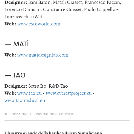
Designer:
Sam Baron, Matali Crasset, Francesco Faccin,
Lorenzo Damiani, Constance Guisset, Paolo Cappello e
Lanzavecchia+Wai
Web:
www.extoworld.com
— MATÌ
Web:
www.matidesignlab.com
— TAO
Designer:
Setsu Ito, R&D Tao
Web:
www.tao.eu
-
www.everestproject.eu
-
www.taomedical.eu
© FUORISALONE.IT — RIPRODUZIONE RISERVATA.
Chiostro grande della basilica di San Simpliciano