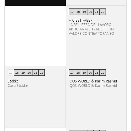
17
18
19
20
21
22
HIC EST FABER
LA BELLEZZA DEL LAVORO
ARTIGIANALE TRADOTTO IN
VALORE CONTEMPORANEO
17
18
19
20
21
22
17
18
19
20
21
22
Stokke
IQOS WORLD & Karim Rashid
Casa Stokke
IQOS WORLD & Karim Rashid