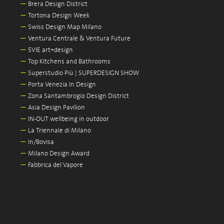
—
Brera Design District
—
Tortona Design Week
—
Swiss Design Map Milano
—
Ventura Centrale & Ventura Future
—
5VIE art+design
—
Top Kitchens and Bathrooms
—
Superstudio Più | SUPERDESIGN SHOW
—
Porta Venezia In Design
—
Zona Santambrogio Design District
—
Asia Design Pavilion
—
IN-OUT wellbeing in outdoor
—
La Triennale di Milano
—
In/Bovisa
—
Milano Design Award
—
Fabbrica del Vapore