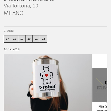
Via Tortona, 19
MILANO
GIORNI
17
18
19
20
21
22
Aprile 2018