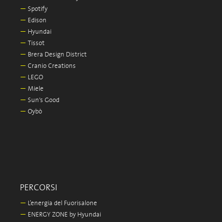
—
Spotify
—
Edison
—
Hyundai
—
Tissot
—
Brera Design District
—
Cranio Creations
—
LEGO
—
Miele
—
Sun's Good
—
Oybò
PERCORSI
—
L’energia del Fuorisalone
—
ENERGY ZONE by Hyundai