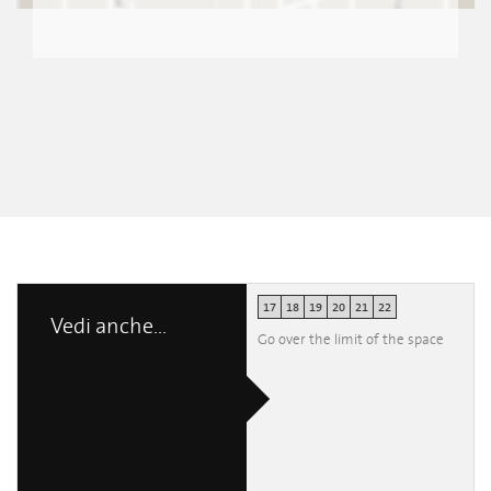
17
18
19
20
21
22
Vedi anche...
Go over the limit of the space