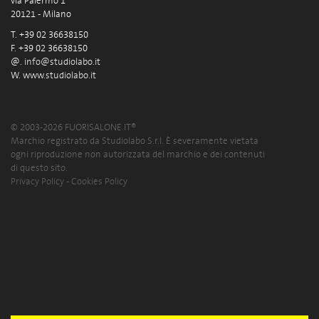
via Palermo 1
20121 - Milano
T. +39 02 36638150
F. +39 02 36638150
@.
info@studiolabo.it
W.
www.studiolabo.it
© 2003-2026 FUORISALONE.IT®
Marchio registrato da Studiolabo S.r.l. È severamente vietata
ogni riproduzione non autorizzata del marchio e dei contenuti
di questo sito.
Privacy Policy
-
Cookies Policy