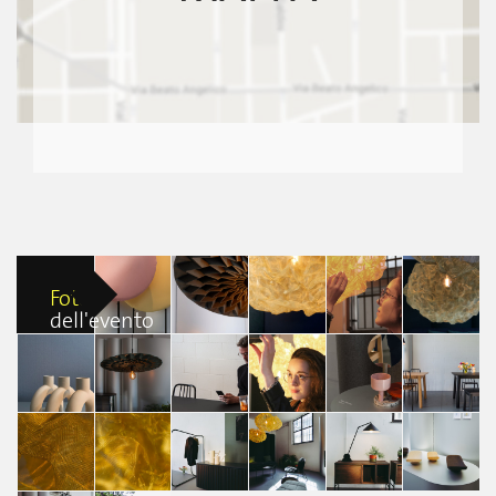
Foto
dell'evento
Norwegian
Norwegian
Norwegian
Norwegian
Norwegian
Presence
Presence
Presence
Presence
Presence
Lei Monica
Silvano
Giulia Cosci
claudia capra
claudia capra
Chen
Giumelli
Norwegian
Norwegian
Norwegian
Norwegian
Presence
Norwegian
Norwegian
Presence
Presence
Presence
Silvano
Presence
Presence
Lei Monica
Leonardo
Leonardo
Giumelli
Giulia Ambrosi
Giulia Ambrosi
Chen
Cristiano
Cristiano