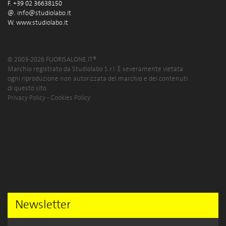
F. +39 02 36638150
@.
info@studiolabo.it
W.
www.studiolabo.it
© 2003-2026 FUORISALONE.IT®
Marchio registrato da Studiolabo S.r.l. È severamente vietata
ogni riproduzione non autorizzata del marchio e dei contenuti
di questo sito.
Privacy Policy
-
Cookies Policy
Newsletter