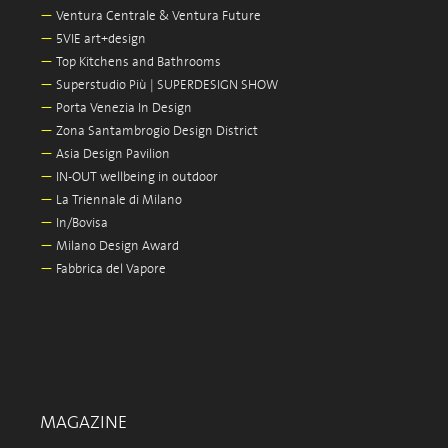
—
Ventura Centrale & Ventura Future
—
5VIE art+design
—
Top Kitchens and Bathrooms
—
Superstudio Più | SUPERDESIGN SHOW
—
Porta Venezia In Design
—
Zona Santambrogio Design District
—
Asia Design Pavilion
—
IN-OUT wellbeing in outdoor
—
La Triennale di Milano
—
In/Bovisa
—
Milano Design Award
—
Fabbrica del Vapore
MAGAZINE