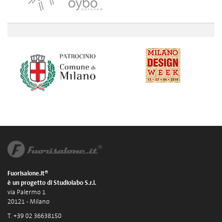
Fuorisalone.it®
è un progetto di Studiolabo S.r.l.
via Palermo 1
20121 - Milano
T. +39 02 36638150