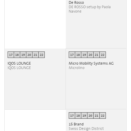
De Rosso
DE ROSSO setup by Paola
Navone
17
18
19
20
21
22
17
18
19
20
21
22
IQOS LOUNGE
Micro Mobility Systems AG
IQOS LOUNGE
Microlino
17
18
19
20
21
22
15 Brand
Swiss Design District