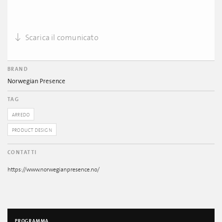
Scarica il comunicato
BRAND
Norwegian Presence
TAG
ARREDO
PRODUCT DESIGN
CONTATTI
https://www.norwegianpresence.no/
PROGRAMMA