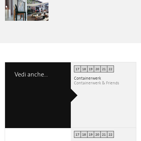
Norwegian
Norwegian
Norwegian
Norwegian
Norwegian
Norwegian
Presence
Presence
Presence
Presence
Presence
Presence
Leonardo
Leonardo
Antonio
Antonio
Antonio
Antonio
Cristiano
Cristiano
Mocchetti
Mocchetti
Mocchetti
Mocchetti
Norwegian
Norwegian
Presence
Presence
Antonio
Antonio
Mocchetti
Mocchetti
17
18
19
20
21
22
Vedi anche...
Containerwerk
Containerwerk & Friends
17
18
19
20
21
22