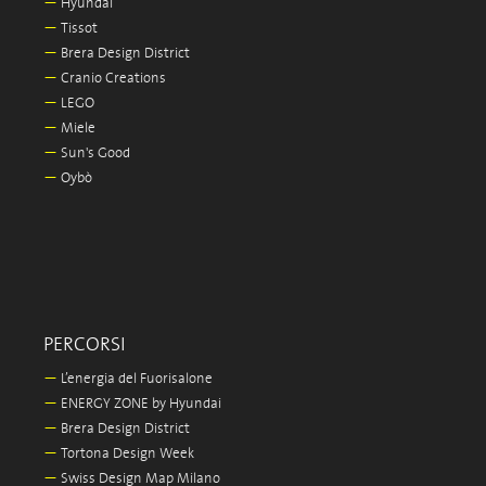
—
Hyundai
—
Tissot
—
Brera Design District
—
Cranio Creations
—
LEGO
—
Miele
—
Sun's Good
—
Oybò
PERCORSI
—
L’energia del Fuorisalone
—
ENERGY ZONE by Hyundai
—
Brera Design District
—
Tortona Design Week
—
Swiss Design Map Milano