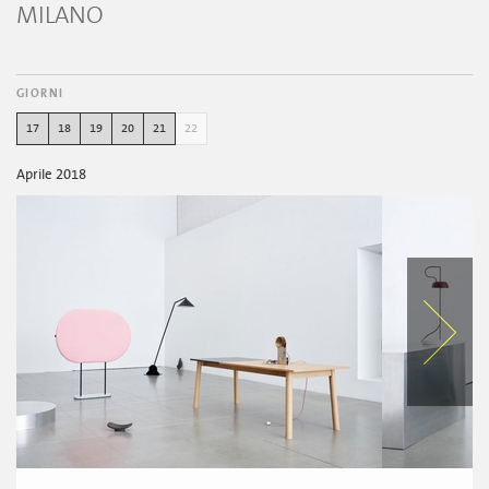
MILANO
GIORNI
17
18
19
20
21
22
Aprile 2018