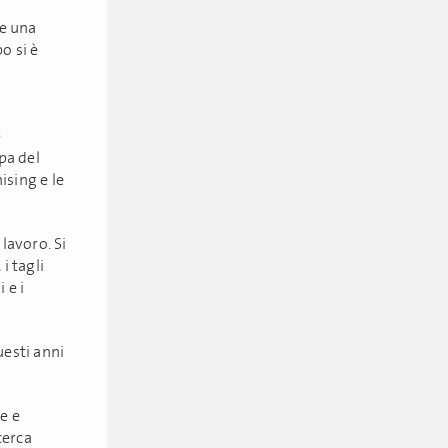
ne una
o si è
e
pa del
ising e le
lavoro. Si
 i tagli
 e i
uesti anni
e e
cerca