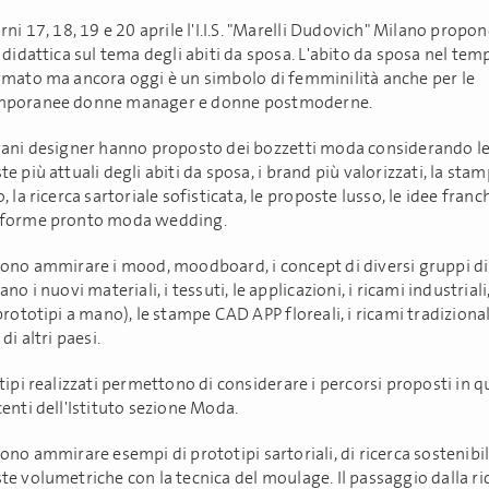
rni 17, 18, 19 e 20 aprile l'I.I.S. "Marelli Dudovich" Milano propo
 didattica sul tema degli abiti da sposa. L'abito da sposa nel temp
rmato ma ancora oggi è un simbolo di femminilità anche per le
mporanee donne manager e donne postmoderne.
vani designer hanno proposto dei bozzetti moda considerando l
e più attuali degli abiti da sposa, i brand più valorizzati, la stam
, la ricerca sartoriale sofisticata, le proposte lusso, le idee franch
forme pronto moda wedding.
sono ammirare i mood, moodboard, i concept di diversi gruppi di 
ano i nuovi materiali, i tessuti, le applicazioni, i ricami industriali,
prototipi a mano), le stampe CAD APP floreali, i ricami tradizionali
 di altri paesi.
tipi realizzati permettono di considerare i percorsi proposti in q
enti dell'Istituto sezione Moda.
ono ammirare esempi di prototipi sartoriali, di ricerca sostenibil
te volumetriche con la tecnica del moulage. Il passaggio dalla ri