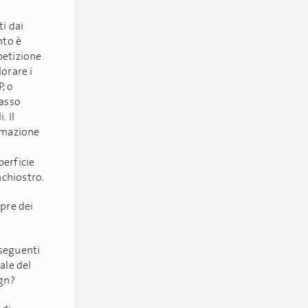
ti dai
nto è
petizione
orare i
, o
basso
. Il
ormazione
perficie
nchiostro.
mpre dei
 seguenti
ale del
gn?