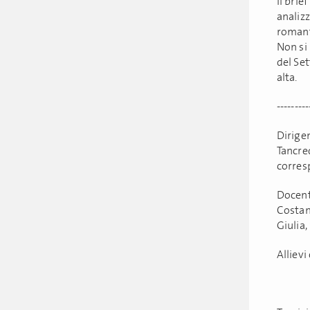
Il brie
analizz
romanti
Non si
del Set
alta.
---------
Dirige
Tancre
corres
Docent
Costan
Giulia,
Allievi