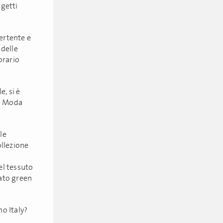
ogetti
vertente e
 delle
orario
e, si è
to Moda
le
ollezione
el tessuto
rato green
o Italy?