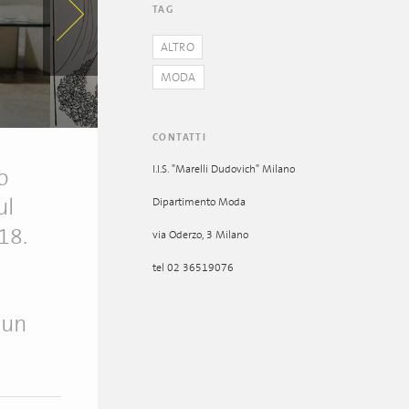
TAG
ALTRO
MODA
CONTATTI
I.I.S. "Marelli Dudovich" Milano
o
ul
Dipartimento Moda
18.
via Oderzo, 3 Milano
e
tel 02 36519076
 un