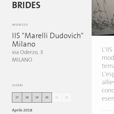
BRIDES
INDIRIZZO
IIS "Marelli Dudovich"
Milano
L'II
via Oderzo, 3
moda
MILANO
tema
L'es
alli
GIORNI
conc
esem
17
18
19
20
21
22
Aprile 2018