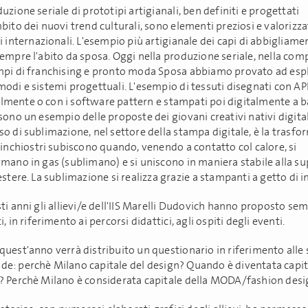
uzione seriale di prototipi artigianali, ben definiti e progettati
bito dei nuovi trend culturali, sono elementi preziosi e valorizza
i internazionali. L'esempio più artigianale dei capi di abbigliame
sempre l'abito da sposa. Oggi nella produzione seriale, nella com
mpi di franchising e pronto moda Sposa abbiamo provato ad espl
odi e sistemi progettuali. L'esempio di tessuti disegnati con APP
mente o con i software pattern e stampati poi digitalmente a 
ono un esempio delle proposte dei giovani creativi nativi digitali
o di sublimazione, nel settore della stampa digitale, è la trasf
 inchiostri subiscono quando, venendo a contatto col calore, si
mano in gas (sublimano) e si uniscono in maniera stabile alla su
estere. La sublimazione si realizza grazie a stampanti a getto di i
ti anni gli allievi/e dell'IIS Marelli Dudovich hanno proposto se
i, in riferimento ai percorsi didattici, agli ospiti degli eventi.
quest'anno verrà distribuito un questionario in riferimento alle
e: perchè Milano capitale del design? Quando è diventata capit
? Perchè Milano è considerata capitale della MODA/fashion desi