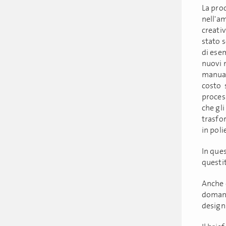
La prod
nell'am
creativ
stato 
di ese
nuovi m
manual
costo s
process
che gli
trasfor
in poli
In ques
questit
Anche 
domand
design