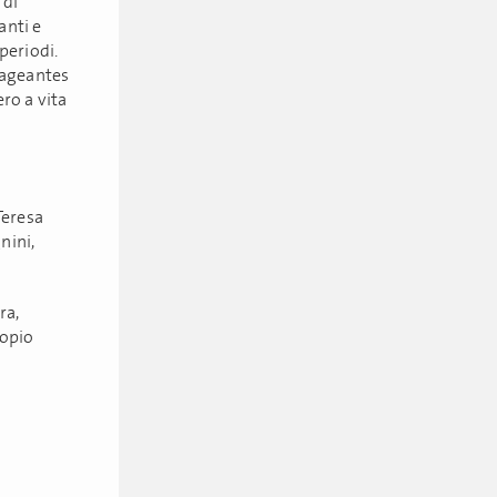
 di
anti e
 periodi.
gageantes
ero a vita
Teresa
nini,
ra,
copio