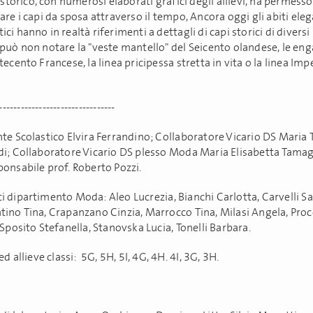
f storico, con numerosi elaborati grafici degli allievi, ha permesso
are i capi da sposa attraverso il tempo, Ancora oggi gli abiti eleg
ci hanno in realtà riferimenti a dettagli di capi storici di diversi
 può non notare la "veste mantello" del Seicento olandese, le en
tecento Francese, la linea pricipessa stretta in vita o la linea Imp
--------------------------------
nte Scolastico Elvira Ferrandino; Collaboratore Vicario DS Maria 
di; Collaboratore Vicario DS plesso Moda Maria Elisabetta Tamag
ponsabile prof. Roberto Pozzi.
i dipartimento Moda: Aleo Lucrezia, Bianchi Carlotta, Carvelli Sa
tino Tina, Crapanzano Cinzia, Marrocco Tina, Milasi Angela, Pro
 Sposito Stefanella, Stanovska Lucia, Tonelli Barbara.
 ed allieve classi: 5G, 5H, 5I, 4G, 4H. 4I, 3G, 3H.