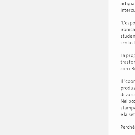
artigia
interc
"L'espo
ironica
student
scolast
La prog
trasfo
con i B
Il "coo
produz
di vari
Nei boz
stampat
e la se
Perchè