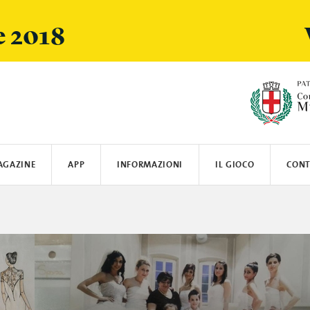
e 2018
AGAZINE
APP
INFORMAZIONI
IL GIOCO
CONT
ARSI
SPOTIFY
LOGISTICA E SPEDIZIONI
CRANIO CREATIONS
LEGO
MIELE
SUN'S GOOD
OYBÒ