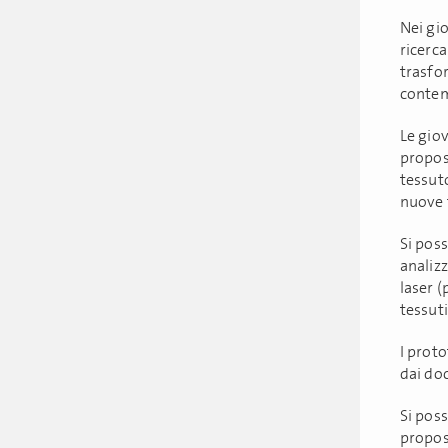
Nei gio
ricerca
trasfo
conte
Le gio
propost
tessuto
nuove 
Si pos
analizz
laser (
tessuti
I proto
dai doc
Si poss
propos