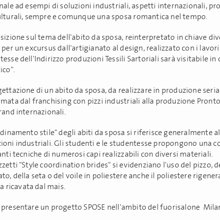
nale ad esempi di soluzioni industriali, aspetti internazionali, pr
ulturali, sempre e comunque una sposa romantica nel tempo.
sizione sul tema dell'abito da sposa, reinterpretato in chiave di
 per un excursus dall'artigianato al design, realizzato con i lavori
esse dell'Indirizzo produzioni Tessili Sartoriali sarà visitabile in 
ico".
ettazione di un abito da sposa, da realizzare in produzione serial
rmata dal franchising con pizzi industriali alla produzione Pron
rand internazionali.
rdinamento stile" degli abiti da sposa si riferisce generalmente al
ioni industriali. Gli studenti e le studentesse propongono una c
anti tecniche di numerosi capi realizzabili con diversi materiali.
zetti "Style coordination brides" si evidenziano l'uso del pizzo, d
o, della seta o del voile in poliestere anche il poliestere rigene
ta ricavata dal mais.
 presentare un progetto SPOSE nell'ambito del fuorisalone Milan