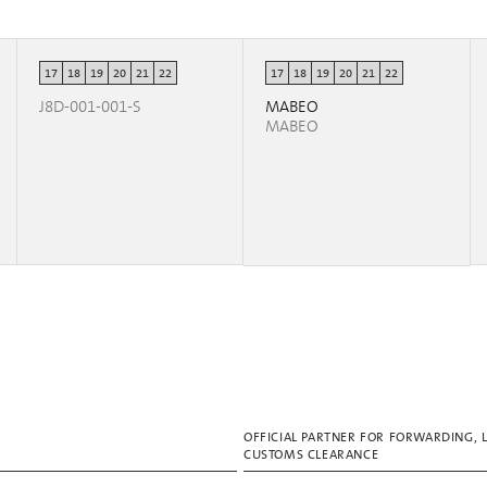
17
18
19
20
21
22
17
18
19
20
21
22
J8D-001-001-S
MABEO
MABEO
OFFICIAL PARTNER FOR FORWARDING, 
CUSTOMS CLEARANCE