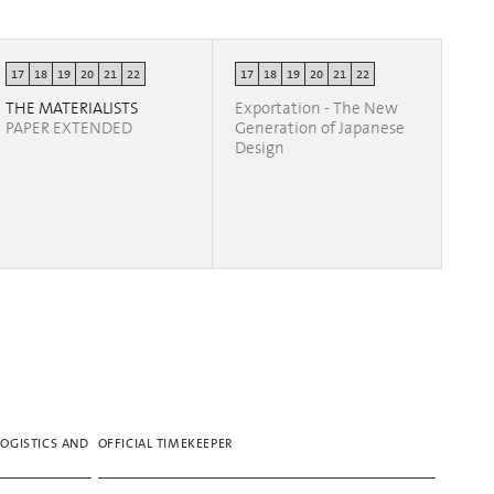
17
18
19
20
21
22
17
18
19
20
21
22
THE MATERIALISTS
Exportation - The New
PAPER EXTENDED
Generation of Japanese
Design
LOGISTICS AND
OFFICIAL TIMEKEEPER