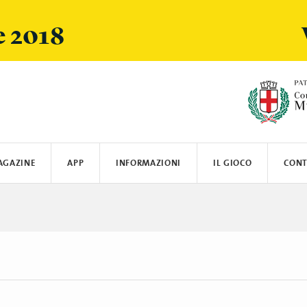
e 2018
AGAZINE
APP
INFORMAZIONI
IL GIOCO
CONT
ARSI
SPOTIFY
LOGISTICA E SPEDIZIONI
CRANIO CREATIONS
LEGO
MIELE
SUN'S GOOD
OYBÒ