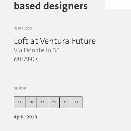
based designers
INDIRIZZO
Loft at Ventura Future
Via Donatello 36
MILANO
GIORNI
17
18
19
20
21
22
Aprile 2018