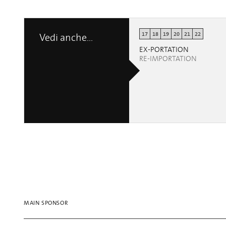
17
18
19
20
21
22
Vedi anche...
Emerging Switzerland-based designers
Emerging Switzerland-based designers
Annavittoria Avesani
Annavittoria Avesani
EX-PORTATION
RE-IMPORTATION
MAIN SPONSOR