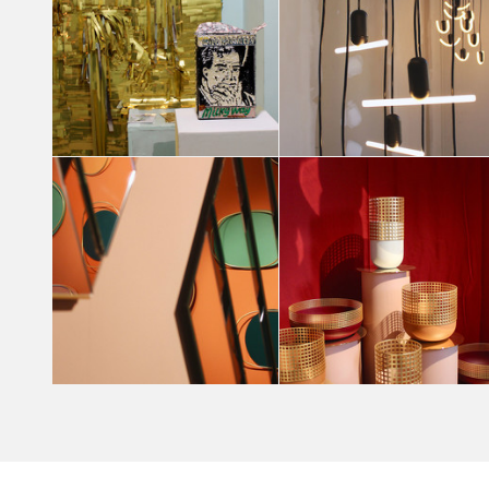
Emerging Switzerland-based designers
Annavittoria Avesani
Emerging Switzerland-based designers
Emerging Switzerland-based designers
Annavittoria Avesani
Annavittoria Avesani