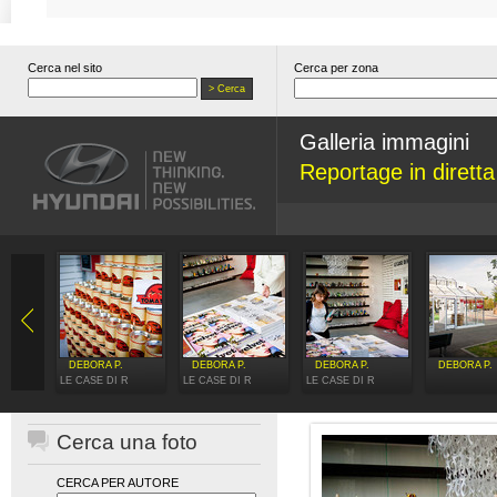
Cerca nel sito
Cerca per zona
Galleria immagini
Reportage in dirett
DEBORA P.
DEBORA P.
DEBORA P.
DEBORA P.
LE CASE DI R
LE CASE DI R
LE CASE DI R
Cerca una foto
CERCA PER AUTORE