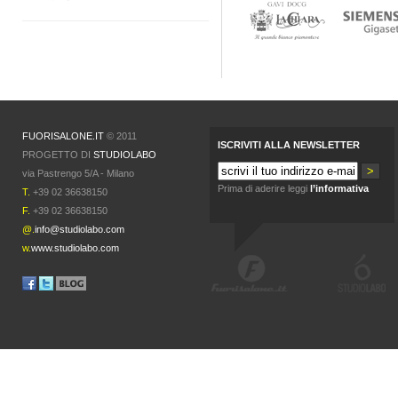
FUORISALONE.IT
© 2011
ISCRIVITI ALLA NEWSLETTER
PROGETTO DI
STUDIOLABO
via Pastrengo 5/A - Milano
Prima di aderire leggi
l’informativa
T.
+39 02 36638150
F.
+39 02 36638150
@.
info@studiolabo.com
w.
www.studiolabo.com