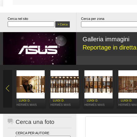
Cerca nel sito
Cerca per zona
Galleria immagini
Reportage in dirett
LUIGI D.
LUIGI D.
LUIGI D.
LUIGI D.
HERMÈS MAIS
HERMÈS MAIS
HERMÈS MAIS
HERMÈS MAI
Cerca una foto
CERCA PER AUTORE