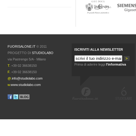
FUORISALONE.IT
© 2011
ISCRIVITI ALLA NEWSLETTER
PROGETTO DI
STUDIOLABO
via Pastrengo 5/A - Milano
Prima di aderire leggi
l’informativa
T.
+39 02 36638150
F.
+39 02 36638150
@.
info@studiolabo.com
w.
www.studiolabo.com