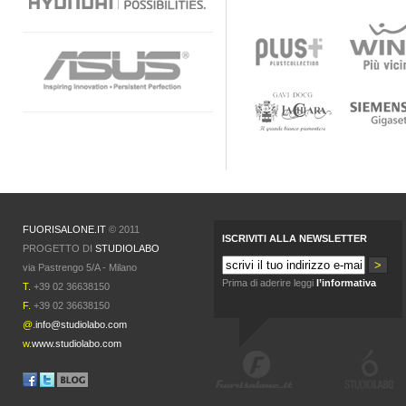
FUORISALONE.IT
© 2011
ISCRIVITI ALLA NEWSLETTER
PROGETTO DI
STUDIOLABO
via Pastrengo 5/A - Milano
Prima di aderire leggi
l’informativa
T.
+39 02 36638150
F.
+39 02 36638150
@.
info@studiolabo.com
w.
www.studiolabo.com