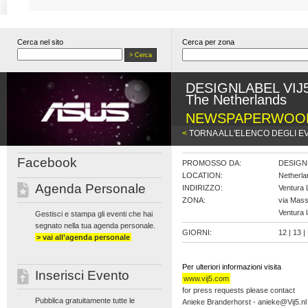
Cerca nel sito
Cerca per zona
DESIGNLABEL VIJ5 
The Netherlands
NEWSPAPERWOO
<
TORNA ALL'ELENCO DEGLI E
Facebook
PROMOSSO DA:
DESIGNL
LOCATION:
Netherla
Agenda Personale
INDIRIZZO:
Ventura 
ZONA:
via Mass
Ventura 
Gestisci e stampa gli eventi che hai
segnato nella tua agenda personale.
GIORNI:
12 | 13 |
> vai all’agenda personale
Per ulteriori informazioni visita
Inserisci Evento
www.vij5.com
for press requests please contact
Pubblica gratuitamente tutte le
Anieke Branderhorst - anieke@Vij5.nl