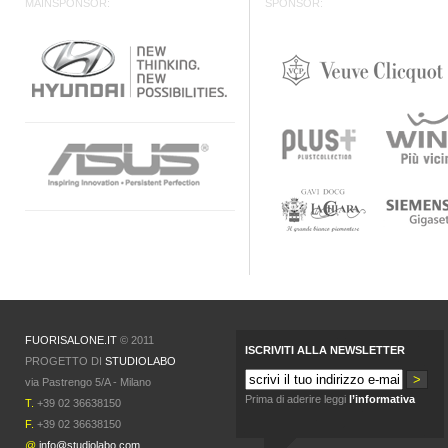
MAINSPONSOR:
SPONSOR:
FUORISALONE.IT
© 2011
ISCRIVITI ALLA NEWSLETTER
PROGETTO DI
STUDIOLABO
via Pastrengo 5/A - Milano
Prima di aderire leggi
l’informativa
T.
+39 02 36638150
F.
+39 02 36638150
@.
info@studiolabo.com