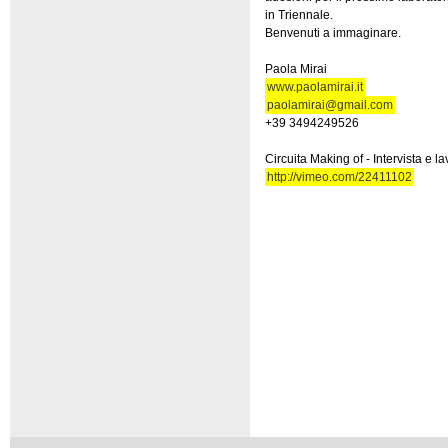
in Triennale.
Benvenuti a immaginare.
Paola Mirai
www.paolamirai.it
paolamirai@gmail.com
+39 3494249526
Circuita Making of - Intervista e l
http://vimeo.com/22411102