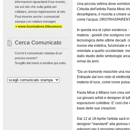
informazioni riguardanti il tuo evento,
Una piccola vetrina dove sorridono 
sia sul sito che sulla guida per
Cirkuita dell'artista Paola Mirai c
cellulare, previa registrazione al sito.
desartigiana, è riuscita a creare 
Puoi inserire anche i comunicati
come l'acqua: OROTRASPARENT
stampa con relative immagini.
> www.fuorisalone.it/business
In questa era di cyber esistenza - 
materia - gioielli che scelgono c
tecnologica delle ultime decadi: c
Cerca Comunicato
nuova vita estetica, funzionale e s
orientale a quello occidentale: 
Cerchi il comunicato stampa di un
dallo studio delle simbologie arca
preciso evento?
ormai da anni.
Sceglilo dal menù a tendina qui sotto.
"Da un tramonto maschile una nuov
Estirpate dal loro nido di elettri
materia di luce, come icone pulsa
Paola Mirai a Milano non crea solo
cui giovani artisti e designer di 
esposizioni collettive. E' così ch
base delle sue creazioni.
Dal 12 al 18 Aprile l'artista sarà i
designer "viandanti" alla gioiosa 
adesioni per il prossimo laborato