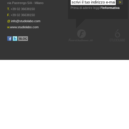
via Pastrengo 5/A - Milano
Prima di aderire leggi
l’informativa
T.
+39 02 36638150
F.
+39 02 36638150
@.
info@studiolabo.com
w.
www.studiolabo.com