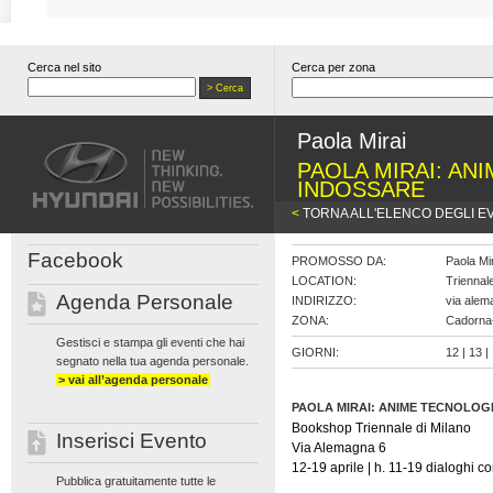
Cerca nel sito
Cerca per zona
Paola Mirai
PAOLA MIRAI: AN
INDOSSARE
<
TORNA ALL'ELENCO DEGLI E
Facebook
PROMOSSO DA:
Paola Mi
LOCATION:
Triennal
Agenda Personale
INDIRIZZO:
via alem
ZONA:
Cadorna-
Gestisci e stampa gli eventi che hai
GIORNI:
12 | 13 |
segnato nella tua agenda personale.
> vai all’agenda personale
PAOLA MIRAI: ANIME TECNOLOG
Bookshop Triennale di Milano
Inserisci Evento
Via Alemagna 6
12-19 aprile | h. 11-19 dialoghi con
Pubblica gratuitamente tutte le