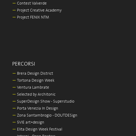
—
Contest Valverde
—
Project Creative Academy
—
Project FENIX NTM
PERCORSI
—
Brera Design District
—
Tortona Design Week
—
Ventura Lambrate
—
Selected by Architonic
—
SuperDesign Show - Superstudio
—
Porta Venezia In Design
—
Zona Santambrogio - DOUTDESign
—
5VIE art+design
—
Elita Design Week Festival