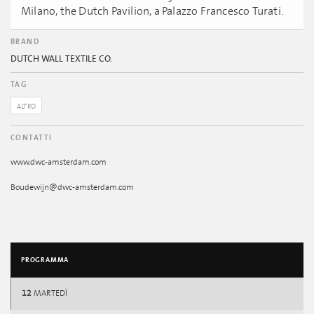
Milano, the Dutch Pavilion, a Palazzo Francesco Turati.
BRAND
DUTCH WALL TEXTILE CO.
TAG
ALTRO
CONTATTI
www.dwc-amsterdam.com
Boudewijn@dwc-amsterdam.com
PROGRAMMA
12
MARTEDÌ