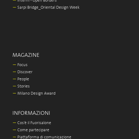
—
Interni - Open Borders
—
Sarpi Bridge_Oriental Design Week
MAGAZINE
—
Focus
—
Discover
—
People
—
Stories
—
Milano Design Award
INFORMAZIONI
—
Cos'è il Fuorisalone
—
Come partecipare
—
Piattaforma di comunicazione