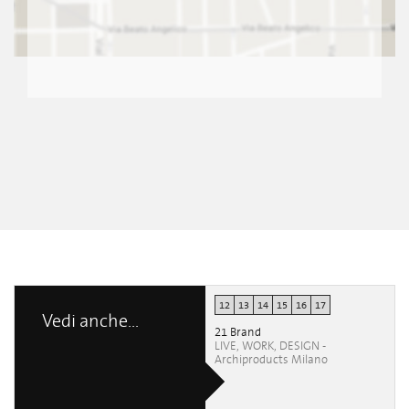
12
13
14
15
16
17
Vedi anche...
21 Brand
LIVE, WORK, DESIGN -
Archiproducts Milano