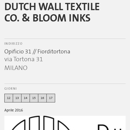
DUTCH WALL TEXTILE
CO. & BLOOM INKS
INDIRIZZO
Opificio 31 // Fiorditortona
via Tortona 31
MILANO
GIORNI
12
13
14
15
16
17
Aprile 2016