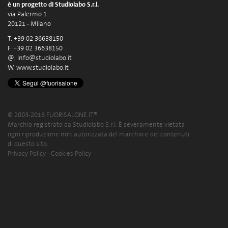
è un progetto di Studiolabo S.r.l.
via Palermo 1
20121 - Milano
T. +39 02 36638150
F. +39 02 36638150
@.
info@studiolabo.it
W.
www.studiolabo.it
© 2003-2016 FUORISALONE.IT®
Marchio registrato da Studiolabo S.r.l. È severamente vietata
ogni riproduzione non autorizzata del marchio e dei contenuti
di questo sito.
Privacy Policy
-
Cookies Policy