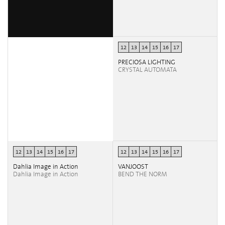
12
13
14
15
16
17
PRECIOSA LIGHTING
CRYSTAL AUTOMATA
12
13
14
15
16
17
12
13
14
15
16
17
Dahlia Image in Action
VANJOOST
Dahlia Image in Action
BEND THE NORM