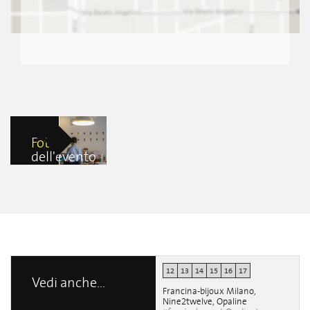
Foto
dell'evento
Ponzinetic di
Emiliano Ponzi
Gennaro
Giacalone
12
13
14
15
16
17
Vedi anche...
Francina-bijoux Milano,
Nine2twelve, Opaline