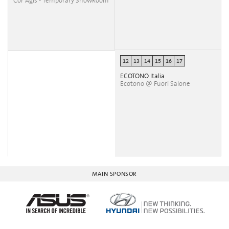
Cor Agis - Temporary ShowRoom
12
13
14
15
16
17
ECOTONO Italia
Ecotono @ Fuori Salone
MAIN SPONSOR