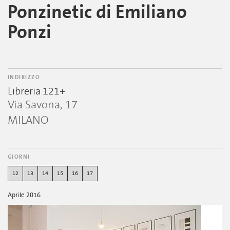
Ponzinetic di Emiliano
Ponzi
INDIRIZZO
Libreria 121+
Via Savona, 17
MILANO
GIORNI
12
13
14
15
16
17
Aprile 2016