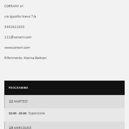
CORRAINI srl
via Ippolito Nievo 7/a
3402621920
121@corraini.com
www.corraini.com
Riferimento: Marina Barbieri
PROGRAMMA
12
MARTEDÌ
10:00 - 20:00
Esposizione
13
MERCOLEDÌ