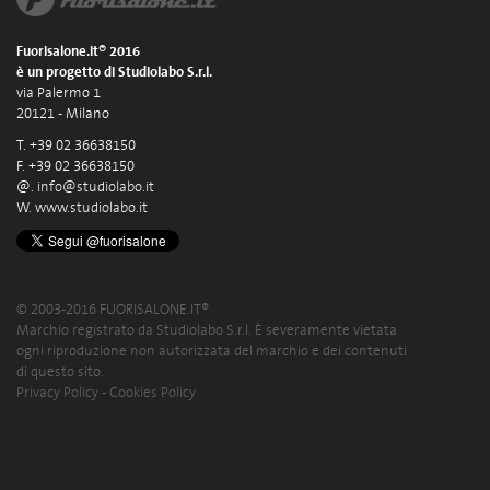
Fuorisalone.it® 2016
è un progetto di Studiolabo S.r.l.
via Palermo 1
20121 - Milano
T. +39 02 36638150
F. +39 02 36638150
@.
info@studiolabo.it
W.
www.studiolabo.it
© 2003-2016 FUORISALONE.IT®
Marchio registrato da Studiolabo S.r.l. È severamente vietata
ogni riproduzione non autorizzata del marchio e dei contenuti
di questo sito.
Privacy Policy
-
Cookies Policy