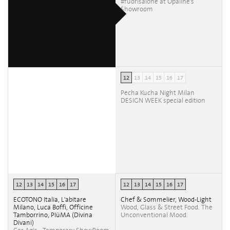
#fuorisalone at Opaline's
Showroom
12
13
14
15
16
17
Pecha Kucha Night Milan
DESIGN WEEK special edition
12
13
14
15
16
17
12
13
14
15
16
17
ECOTONO Italia, L'abitare
Chef & Sommelier, Wood-Light
Milano, Luca Boffi, Officine
Wood, Glass & Street Food. The
Tamborrino, PIüMA (Divina
Unconventional Mood.
Divani)