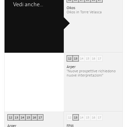
Vedi anche...
Oikos
Oikos in Torre Velasca
12
13
14
15
16
17
Arper
"Nuove prospettive richiedono
nuove interpretazioni"
12
13
14
15
16
17
12
13
14
15
16
17
Arper
FPM