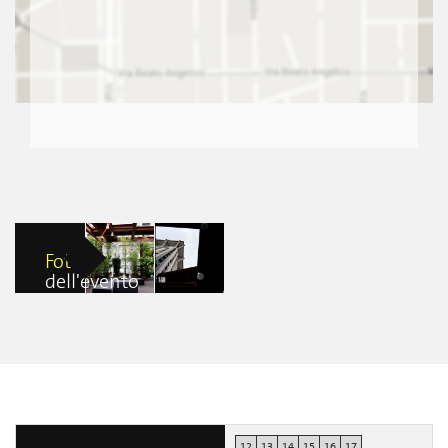
Foto
dell'evento
Innovative
Innovative
Perspectives
Perspectives
Violetta Breda
Violetta Breda
12
13
14
15
16
17