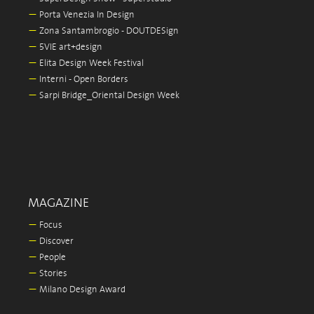
—
Porta Venezia In Design
—
Zona Santambrogio - DOUTDESign
—
5VIE art+design
—
Elita Design Week Festival
—
Interni - Open Borders
—
Sarpi Bridge_Oriental Design Week
MAGAZINE
—
Focus
—
Discover
—
People
—
Stories
—
Milano Design Award