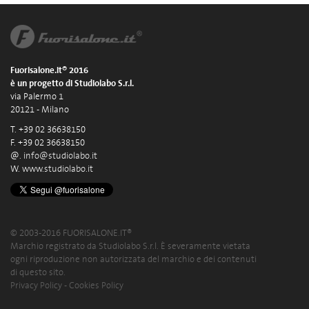
Fuorisalone.it® 2016
è un progetto di Studiolabo S.r.l.
via Palermo 1
20121 - Milano
T. +39 02 36638150
F. +39 02 36638150
@.
info@studiolabo.it
W.
www.studiolabo.it
© 2003-2016 FUORISALONE.IT®
Marchio registrato da Studiolabo S.r.l. È severamente vietata
ogni riproduzione non autorizzata del marchio e dei contenuti
di questo sito.
Privacy Policy
-
Cookies Policy