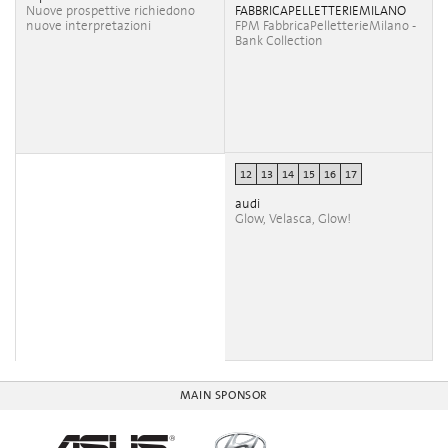
Nuove prospettive richiedono
FABBRICAPELLETTERIEMILANO
nuove interpretazioni
FPM FabbricaPelletterieMilano -
Bank Collection
12
13
14
15
16
17
audi
Glow, Velasca, Glow!
MAIN SPONSOR