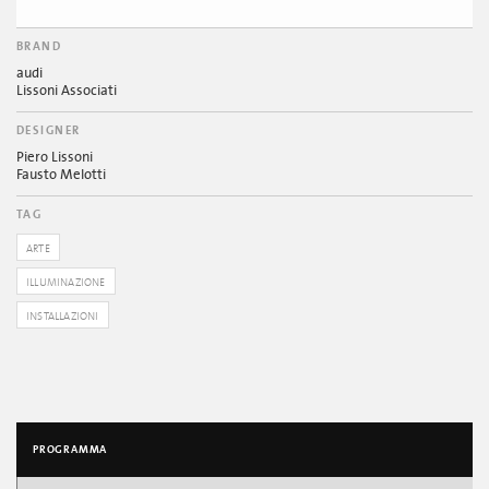
BRAND
audi
Lissoni Associati
DESIGNER
Piero Lissoni
Fausto Melotti
TAG
ARTE
ILLUMINAZIONE
INSTALLAZIONI
PROGRAMMA