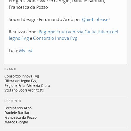
Progettazione: Marco Giorgio, Daniele Barillari,
Francesca da Pozzo
Sound design: Ferdinando Arnò per
Quiet, please!
Realizzazione:
Regione Friuli Venezia Giulia
,
Filiera del
legno Fvg
e
Consorzio Innova Fvg
Luci:
MyLed
BRAND
Consorzio Innova Fvg
Filiera del legno Fvg
Regione Friuli Venezia Giulia
Stefano Boeri Architetti
DESIGNER
Ferdinando Arnò
Daniele Barillari
Francesca da Pozzo
Marco Giorgio