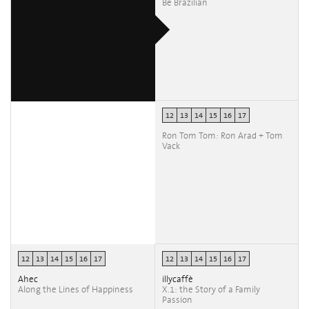
Be Brazilian
12
13
14
15
16
17
Ron Tom Tom: Ron Arad + Tom
Vack
12
13
14
15
16
17
12
13
14
15
16
17
Ahec
illycaffè
Along the Lines of Happiness
X.1: the Story of a Family
Passion