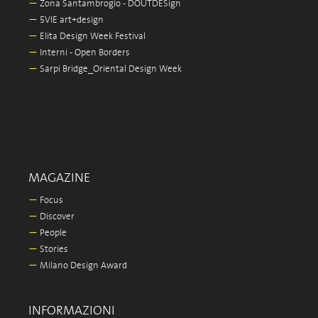
—
Zona Santambrogio - DOUTDESign
—
5VIE art+design
—
Elita Design Week Festival
—
Interni - Open Borders
—
Sarpi Bridge_Oriental Design Week
MAGAZINE
—
Focus
—
Discover
—
People
—
Stories
—
Milano Design Award
INFORMAZIONI