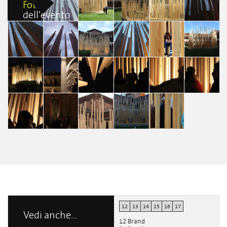
Foto
dell'evento
Radura
Radura
Radura
Radura
Radura
Penelope
Marica
Marica
Joanna
Daniela
Vaglini
Magnifico
Magnifico
Ladesma
Lancellotti
Radura
Radura
Radura
Radura
Daniela
Bianca
Bianca
Bianca
Radura
Radura
Lancellotti
Lancellotti
Lancellotti
Lancellotti
Cristina Paleari
Elena Brocchi
Radura
Radura
Radura
Radura
Radura
Radura
Diana Pamela
Diana Pamela
Diana Pamela
Diana Pamela
Diana Pamela
Diana Pamela
Villa Alvarez
Villa Alvarez
Villa Alvarez
Villa Alvarez
Villa Alvarez
Villa Alvarez
Radura
Radura
Diana Pamela
Diana Pamela
Radura
Radura
Radura
Villa Alvarez
Villa Alvarez
Alberto Carucci
Edoardo Sessa
Edoardo Sessa
12
13
14
15
16
17
Vedi anche...
12 Brand