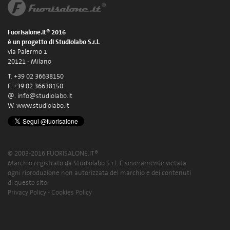
Fuorisalone.it® 2016
è un progetto di Studiolabo S.r.l.
via Palermo 1
20121 - Milano
T. +39 02 36638150
F. +39 02 36638150
@.
info@studiolabo.it
W.
www.studiolabo.it
© 2003-2016 FUORISALONE.IT®
Marchio registrato da Studiolabo S.r.l. È severamente vietata
ogni riproduzione non autorizzata del marchio e dei contenuti
di questo sito.
Privacy Policy
-
Cookies Policy