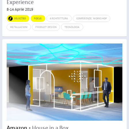
Experience
8-14 Aprile 2019
SELECTED
FOCUS
ARCHITETTURA
CONFERENZE, WORKSHOP
INSTALLAZIONI
PRODUCT DESIGN
TECNOLOGIA
Amazon
• House in a Box