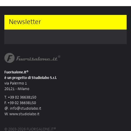
Newsletter
Fuorisalone.it®
è un progetto di Studiolabo S.r.l.
via Palermo 1
20121 - Milano
T. +39 02 36638150
F. +39 02 36638150
@.
info@studiolabo.it
W.
www.studiolabo.it
© 2003-2026 FUORISALONE.IT®