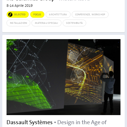
8-14 Aprile 2019
SELECTED
FOCUS
ARCHITETTURA
CONFERENZE, WORKSHOP
INSTALLAZIONI
MATERIALI SPECIALI
SOSTENIBILITÀ
Dassault Systèmes
• Design in the Age of