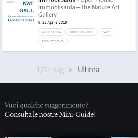
ImmobilSarda
• Open House
Immobilsarda – The Nature Art
Gallery
9, 12 Aprile 2019
ARCHITETTURA
FOOD & BEVERAGE
PARTY
PRODUCT DESIGN
1/12 pag.
>
Ultima
Vuoi qualche suggerimento?
Consulta le nostre Mini-Guide!