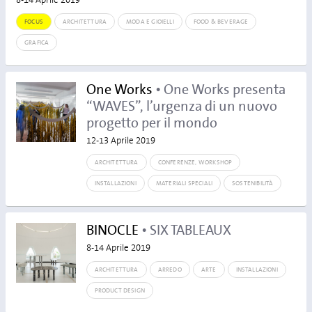
8-14 Aprile 2019
FOCUS
ARCHITETTURA
MODA E GIOIELLI
FOOD & BEVERAGE
GRAFICA
One Works
• One Works presenta
“WAVES”, l’urgenza di un nuovo
progetto per il mondo
12-13 Aprile 2019
ARCHITETTURA
CONFERENZE, WORKSHOP
INSTALLAZIONI
MATERIALI SPECIALI
SOSTENIBILITÀ
BINOCLE
• SIX TABLEAUX
8-14 Aprile 2019
ARCHITETTURA
ARREDO
ARTE
INSTALLAZIONI
PRODUCT DESIGN