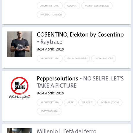
ARCHITETTURA
CUCINA
MATERIALI SPECIALI
PRODUCT DESIGN
COSENTINO, Dekton by Cosentino
• Raytrace
8-14 Aprile 2019
ARCHITETTURA
ILLUMINAZIONE
INSTALLAZIONI
Peppersolutions
• NO SELFIE, LET'S
TAKE A PICTURE
8-14 Aprile 2019
ARCHITETTURA
ARTE
GRAFICA
INSTALLAZIONI
SOSTENIBILITÀ
Millenio I, l’età del ferro