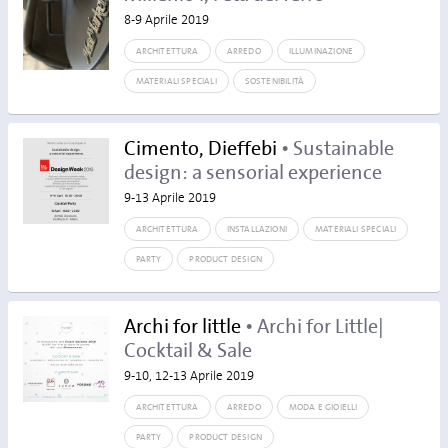
8-9 Aprile 2019
ARCHITETTURA
ARREDO
ILLUMINAZIONE
MATERIALI SPECIALI
SOSTENIBILITÀ
Cimento, Dieffebi
• Sustainable
design: a sensorial experience
9-13 Aprile 2019
ARCHITETTURA
INSTALLAZIONI
MATERIALI SPECIALI
PARTY
PRODUCT DESIGN
Archi for little
• Archi for Little|
Cocktail & Sale
9-10, 12-13 Aprile 2019
ARCHITETTURA
ARREDO
MODA E GIOIELLI
PARTY
PRODUCT DESIGN