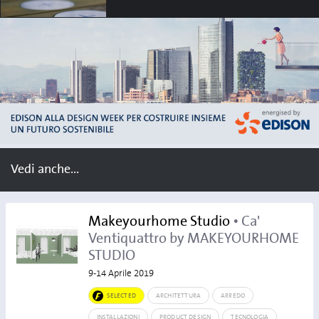
Icon Talks - Per costruire
insieme un futuro
sostenibile
Elia Coppolecchia
Vedi anche...
Makeyourhome Studio
• Ca'
Ventiquattro by MAKEYOURHOME
STUDIO
9-14 Aprile 2019
SELECTED
ARCHITETTURA
ARREDO
INSTALLAZIONI
PRODUCT DESIGN
TECNOLOGIA