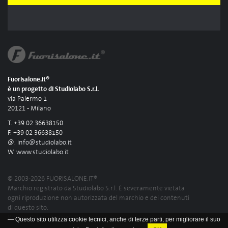
Fuorisalone.it®
è un progetto di Studiolabo S.r.l.
via Palermo 1
20121 - Milano
T. +39 02 36638150
F. +39 02 36638150
@.
info@studiolabo.it
W.
www.studiolabo.it
© 2003-2026 FUORISALONE.IT®
Marchio registrato da Studiolabo S.r.l. È severamente vietata
ogni riproduzione non autorizzata del marchio e dei contenuti
di questo sito.
Privacy Policy
-
Cookies Policy
— Questo sito utilizza cookie tecnici, anche di terze parti, per migliorare il suo