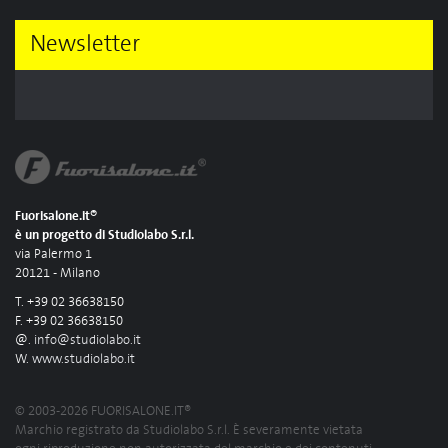
Newsletter
Fuorisalone.it®
è un progetto di Studiolabo S.r.l.
via Palermo 1
20121 - Milano
T. +39 02 36638150
F. +39 02 36638150
@.
info@studiolabo.it
W.
www.studiolabo.it
© 2003-2026 FUORISALONE.IT®
Marchio registrato da Studiolabo S.r.l. È severamente vietata