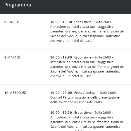
Programma
8
LUNEDÌ
10:00 - 19:30
Esposizione - Suite 2603 -
Atmosfere da hotel a casa tua - suggestiva
parentesi di silenzio e relax nei frenetici giorni del
Salone del Mobile, in cui assaporare l'autentico
charme di un hotel di lusso.
9
MARTEDÌ
10:00 - 19:30
Esposizione - Suite 2603 -
Atmosfere da hotel a casa tua - suggestiva
parentesi di silenzio e relax nei frenetici giorni del
Salone del Mobile, in cui assaporare l'autentico
charme di un hotel di lusso.
10
MERCOLEDÌ
19:00 - 23:00
Festa / cocktail - Suite 2603 -
Cocktail Party in occasione della presentazione
della collezione on-line Suite 2603
10:00 - 19:30
Esposizione - Suite 2603 -
Atmosfere da hotel a casa tua - suggestiva
parentesi di silenzio e relax nei frenetici giorni del
Salone del Mobile, in cui assaporare l'autentico