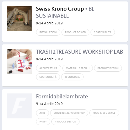
Swiss Krono Group
• BE
SUSTAINABLE
9-14 Aprile 2019
INSTALLAZIONI
PRODUCT DESIGN
SOSTENIBILITÀ
TRASH2TREASURE WORKSHOP LAB
9-14 Aprile 2019
ARCHITETTURA
MATERIALI SPECIALI
PRODUCT DESIGN
SOSTENIBILITÀ
TECNOLOGIA
Formidabilelambrate
9-14 Aprile 2019
ARTE
CONFERENZE, WORKSHOP
FOOD & BEVERAGE
PARTY
PRODUCT DESIGN