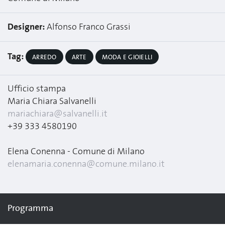
Designer:
Alfonso Franco Grassi
Tag:
ARREDO
ARTE
MODA E GIOIELLI
Ufficio stampa
Maria Chiara Salvanelli
mariachiara@salvanelli.it
+39 333 4580190
Elena Conenna - Comune di Milano
elenamaria.conenna@comune.milano.it
Programma