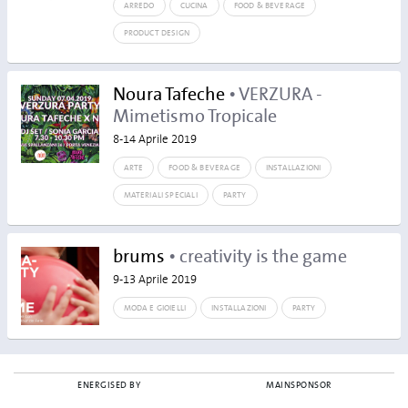
ARREDO
CUCINA
FOOD & BEVERAGE
PRODUCT DESIGN
Noura Tafeche
• VERZURA -
Mimetismo Tropicale
8-14 Aprile 2019
ARTE
FOOD & BEVERAGE
INSTALLAZIONI
MATERIALI SPECIALI
PARTY
brums
• creativity is the game
9-13 Aprile 2019
MODA E GIOIELLI
INSTALLAZIONI
PARTY
ENERGISED BY
MAINSPONSOR