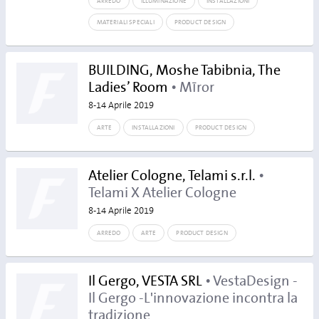
ARREDO
ILLUMINAZIONE
INSTALLAZIONI
MATERIALI SPECIALI
PRODUCT DESIGN
BUILDING, Moshe Tabibnia, The
Ladies’ Room
• Mīror
8-14 Aprile 2019
ARTE
INSTALLAZIONI
PRODUCT DESIGN
Atelier Cologne, Telami s.r.l.
•
Telami X Atelier Cologne
8-14 Aprile 2019
ARREDO
ARTE
PRODUCT DESIGN
Il Gergo, VESTA SRL
• VestaDesign -
Il Gergo -L'innovazione incontra la
tradizione