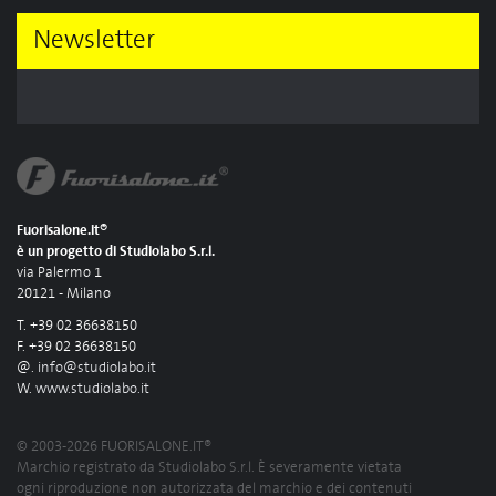
Newsletter
Fuorisalone.it®
è un progetto di Studiolabo S.r.l.
via Palermo 1
20121 - Milano
T. +39 02 36638150
F. +39 02 36638150
@.
info@studiolabo.it
W.
www.studiolabo.it
© 2003-2026 FUORISALONE.IT®
Marchio registrato da Studiolabo S.r.l. È severamente vietata
ogni riproduzione non autorizzata del marchio e dei contenuti