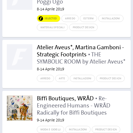
Poggi Ugo
8-14 Aprile 2019
SELECTED
ARREDO
ESTERNI
INSTALLAZIONI
MATERIALI SPECIALI
PRODUCT DESIGN
Atelier Aveus*, Martina Gamboni -
Strategic Footprints
• THE
SYMBOLIC ROOM by Atelier Aveus*
8-14 Aprile 2019
ARREDO
ARTE
INSTALLAZIONI
PRODUCT DESIGN
Biffi Boutiques, WRÅD
• Re-
Engineered Humans - WRÅD
Radically for Biffi Boutiques
9-14 Aprile 2019
MODA E GIOIELLI
INSTALLAZIONI
PRODUCT DESIGN