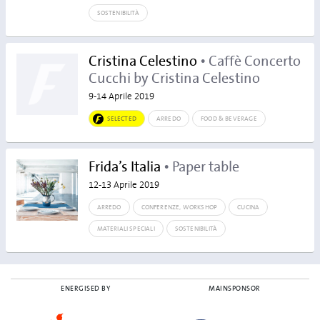
SOSTENIBILITÀ
Cristina Celestino
• Caffè Concerto
Cucchi by Cristina Celestino
9-14 Aprile 2019
SELECTED
ARREDO
FOOD & BEVERAGE
Frida’s Italia
• Paper table
12-13 Aprile 2019
ARREDO
CONFERENZE, WORKSHOP
CUCINA
MATERIALI SPECIALI
SOSTENIBILITÀ
ENERGISED BY
MAINSPONSOR