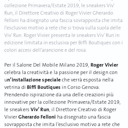
collezione Primavera/Estate 2019, le sneakers Viv’
Run, il Direttore Creativo di Roger Vivier Gherardo
Felloni ha disegnato una fascia sovrapposta che imita
l’esclusivo motivo a rete che si trova sulla suola delle
Viv’ Run. Roger Vivier presenta le sneakers Viv’ Run in
edizione limitata in esclusiva per Biffi Boutiques con i
colori accesi dell’arancione e del rosa.
Roger Vivier
Per il Salone Del Mobile Milano 2019,
celebra la creatività e la passione per il design con
n’installazione speciale
u
che verrà esposta nella
Biffi Boutiques
vetrina di
in Corso Genova.
Prendendo ispirazione da una delle creazioni più
innovative per la collezione Primavera/Estate 2019,
Viv’ Run
le sneakers
, il Direttore Creativo di Roger
Gherardo Felloni
Vivier
ha disegnato una fascia
sovrapposta che imita l’esclusivo motivo a rete che