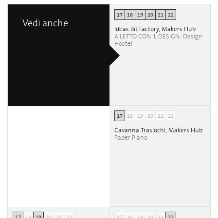
17
18
19
20
21
22
Vedi anche...
Ideas Bit Factory, Makers Hub
A LETTO CON IL DESIGN: Design
Hostel
17
18
19
20
21
22
Cavanna Traslochi, Makers Hub
Paper Piano
17
18
19
20
21
22
17
18
19
20
21
22