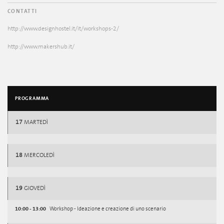
CONTATTI
http://www.designhostel.it/it/workshops-2/
http://www.makershub.it/
PROGRAMMA
17
MARTEDÌ
18
MERCOLEDÌ
19
GIOVEDÌ
10:00 - 13:00
Workshop - Ideazione e creazione di uno scenario