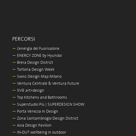
PERCORSI
—
L’energia del Fuorisalone
—
ENERGY ZONE by Hyundai
—
Brera Design District
—
Tortona Design Week
—
Swiss Design Map Milano
—
Ventura Centrale & Ventura Future
—
5VIE art+design
—
Top Kitchens and Bathrooms
—
Superstudio Più | SUPERDESIGN SHOW
—
Porta Venezia In Design
—
Zona Santambrogio Design District
—
Asia Design Pavilion
—
IN-OUT wellbeing in outdoor