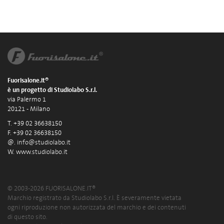
Fuorisalone.it®
è un progetto di Studiolabo S.r.l.
via Palermo 1
20121 - Milano
T. +39 02 36638150
F. +39 02 36638150
@.
info@studiolabo.it
W.
www.studiolabo.it
© 2003-2026 FUORISALONE.IT®
Marchio registrato da Studiolabo S.r.l. È severamente vietata
ogni riproduzione non autorizzata del marchio e dei contenuti
di questo sito.