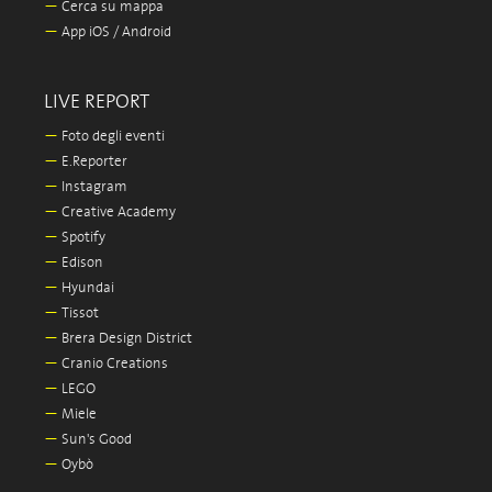
—
Cerca su mappa
—
App iOS / Android
LIVE REPORT
—
Foto degli eventi
—
E.Reporter
—
Instagram
—
Creative Academy
—
Spotify
—
Edison
—
Hyundai
—
Tissot
—
Brera Design District
—
Cranio Creations
—
LEGO
—
Miele
—
Sun's Good
—
Oybò