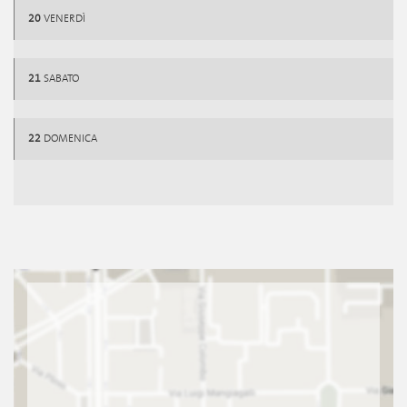
20
VENERDÌ
21
SABATO
22
DOMENICA