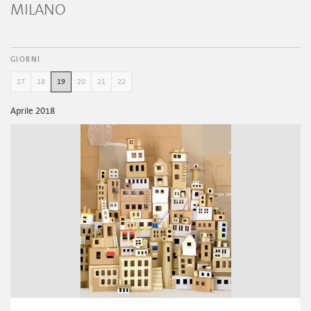
MILANO
GIORNI
17
18
19
20
21
22
Aprile 2018